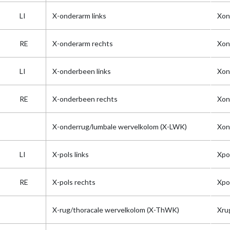
LI
X-onderarm links
Xon
RE
X-onderarm rechts
Xon
LI
X-onderbeen links
Xon
RE
X-onderbeen rechts
Xon
X-onderrug/lumbale wervelkolom (X-LWK)
Xo
LI
X-pols links
Xpol
RE
X-pols rechts
Xpo
X-rug/thoracale wervelkolom (X-ThWK)
Xr