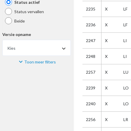
Status actief
2235
X
LF
Status vervallen
Beide
2236
X
LF
Versie opname
2247
X
LI
Kies
2248
X
LI
Toon meer filters
Materiaal
2257
X
LU
Kies
2239
X
LO
Bijzonderheid
2240
X
LO
Kies
2256
X
LR
Selectie