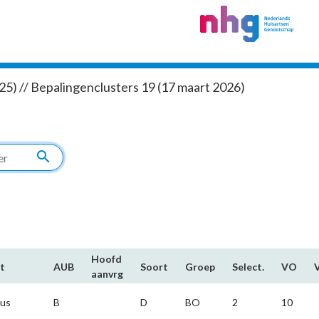
5) // Bepalingenclusters 19 (17 maart 2026)
search
Hoofd​
t
AUB
Soort
Groep
Select.
VO
aanvrg
us
B
D
BO
2
10