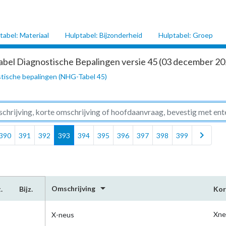
tabel: Materiaal
Hulptabel: Bijzonderheid
Hulptabel: Groep
abel Diagnostische Bepalingen versie 45 (03 december 202
tische bepalingen (NHG-Tabel 45)
chevron_right
390
391
392
393
394
395
396
397
398
399
arrow_drop_down
Omschrijving
.
Bijz.
Kor
Xne
X-neus