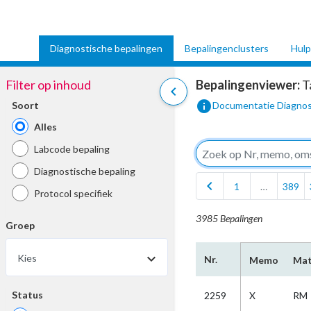
Diagnostische bepalingen
Bepalingenclusters
Hulp
Filter op inhoud
Bepalingenviewer:
T
chevron_left
info
Soort
Documentatie Diagnos
Alles
Labcode bepaling
Diagnostische bepaling
chevron_left
1
…
389
Protocol specifiek
3985 Bepalingen
Groep
Kies
Nr.
Memo
Mat
Status
2259
X
RM