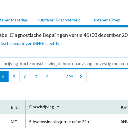
tabel: Materiaal
Hulptabel: Bijzonderheid
Hulptabel: Groep
abel Diagnostische Bepalingen versie 45 (03 december 202
tische bepalingen (NHG-Tabel 45)
chevron_right
4
5
6
7
8
…
399
arrow_drop_down
Omschrijving
.
Bijz.
Kor
5HI
MT
5-hydroxyindolazijnzuur urine 24u