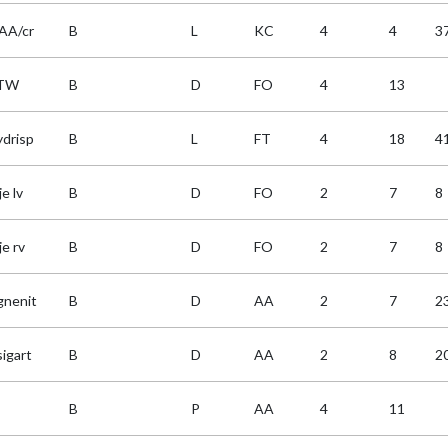
AA/cr
B
L
KC
4
4
3
TW
B
D
FO
4
13
ydrisp
B
L
FT
4
18
4
e lv
B
D
FO
2
7
8
e rv
B
D
FO
2
7
8
gnenit
B
D
AA
2
7
2
sigart
B
D
AA
2
8
2
B
P
AA
4
11