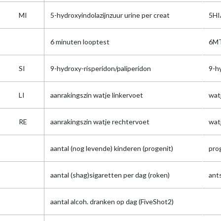
MI
5-hydroxyindolazijnzuur urine per creat
5HI
6 minuten looptest
6M
SI
9-hydroxy-risperidon/paliperidon
9-h
LI
aanrakingszin watje linkervoet
watj
RE
aanrakingszin watje rechtervoet
watj
aantal (nog levende) kinderen (progenit)
pro
aantal (shag)sigaretten per dag (roken)
ant
aantal alcoh. dranken op dag (FiveShot2)