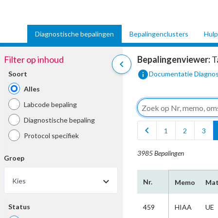
Diagnostische bepalingen
Bepalingenclusters
Hulp
Filter op inhoud
Bepalingenviewer:
T
chevron_left
info
Soort
Documentatie Diagnos
Alles
Labcode bepaling
Diagnostische bepaling
chevron_left
1
2
3
Protocol specifiek
3985 Bepalingen
Groep
Kies
Nr.
Memo
Mat
Status
459
HIAA
UE