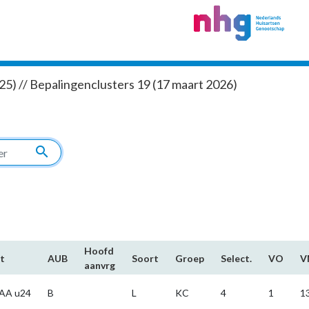
5) // Bepalingenclusters 19 (17 maart 2026)
search
Hoofd​
t
AUB
Soort
Groep
Select.
VO
V
aanvrg
AA u24
B
L
KC
4
1
1