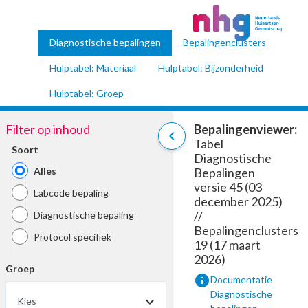
Diagnostische bepalingen
Bepalingenclusters
Hulptabel: Materiaal
Hulptabel: Bijzonderheid
Hulptabel: Groep
Filter op inhoud
Bepalingenviewer:
chevron_left
Tabel
Soort
Diagnostische
Alles
Bepalingen
versie 45 (03
Labcode bepaling
december 2025)
//
Diagnostische bepaling
Bepalingenclusters
Protocol specifiek
19 (17 maart
2026)
Groep
info
Documentatie
Diagnostische
Kies