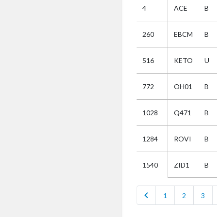
4
ACE
B
Selectie
260
EBCM
B
Kies
516
KETO
U
AUB
Alles
772
OH01
B
Aanvraag
Uitslag
1028
Q471
B
Beide
1284
ROVI
B
ZID1
B
1540
chevron_left
1
2
3