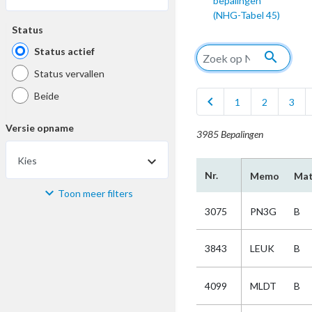
bepalingen
(NHG-Tabel 45)
Status
Status actief
search
Status vervallen
Beide
chevron_left
1
2
3
Versie opname
3985 Bepalingen
Kies
Nr.
Memo
Mat
Toon meer filters
Materiaal
3075
PN3G
B
Kies
3843
LEUK
B
Bijzonderheid
4099
MLDT
B
Kies