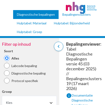
Diagnostische bepalingen
Bepalingenclusters
Hulptabel: Materiaal
Hulptabel: Bijzonderheid
Hulptabel: Groep
Filter op inhoud
Bepalingenviewer:
chevron_left
Tabel
Soort
Diagnostische
Alles
Bepalingen
versie 45 (03
Labcode bepaling
december 2025)
//
Diagnostische bepaling
Bepalingenclusters
Protocol specifiek
19 (17 maart
2026)
Groep
info
Documentatie
Diagnostische
Kies