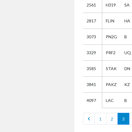
2561
H319
SA
Selectie
2817
FLIN
HA
Kies
3073
PN2G
B
AUB
Alles
3329
PRF2
UQ
Aanvraag
Uitslag
3585
STAK
DN
Beide
3841
PAKZ
KZ
LAC
B
4097
chevron_left
1
2
3