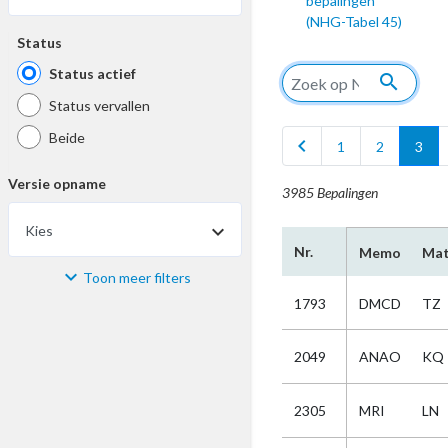
bepalingen
(NHG-Tabel 45)
Status
Status actief
search
Status vervallen
Beide
chevron_left
1
2
3
Versie opname
3985 Bepalingen
Kies
Nr.
Memo
Mat
Toon meer filters
Materiaal
1793
DMCD
TZ
Kies
2049
ANAO
KQ
Bijzonderheid
2305
MRI
LN
Kies