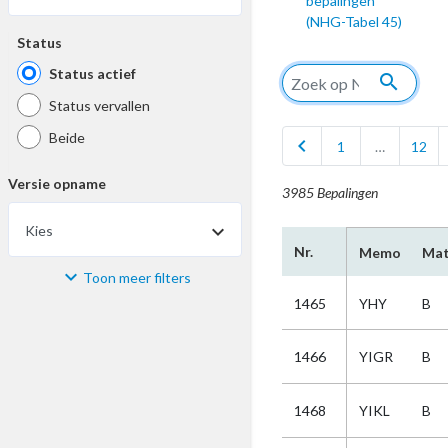
bepalingen
(NHG-Tabel 45)
Status
Status actief
search
Status vervallen
Beide
chevron_left
1
…
12
Versie opname
3985 Bepalingen
Kies
Nr.
Memo
Mat
Toon meer filters
Materiaal
1465
YHY
B
Kies
1466
YIGR
B
Bijzonderheid
1468
YIKL
B
Kies