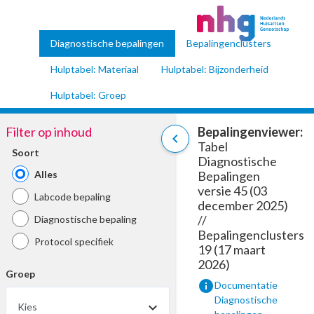
Diagnostische bepalingen
Bepalingenclusters
Hulptabel: Materiaal
Hulptabel: Bijzonderheid
Hulptabel: Groep
Filter op inhoud
Bepalingenviewer:
chevron_left
Tabel
Soort
Diagnostische
Alles
Bepalingen
versie 45 (03
Labcode bepaling
december 2025)
//
Diagnostische bepaling
Bepalingenclusters
Protocol specifiek
19 (17 maart
2026)
Groep
info
Documentatie
Diagnostische
Kies