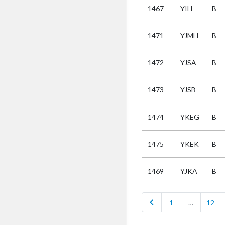
1467
YIH
B
Selectie
1471
YJMH
B
Kies
1472
YJSA
B
AUB
Alles
1473
YJSB
B
Aanvraag
Uitslag
1474
YKEG
B
Beide
1475
YKEK
B
YJKA
B
1469
chevron_left
1
…
12