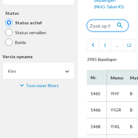
bepalingen
(NHG-Tabel 45)
Status
Status actief
search
Status vervallen
Beide
chevron_left
1
…
12
Versie opname
3985 Bepalingen
Kies
Nr.
Memo
Mat
Toon meer filters
Materiaal
1465
YHY
B
Kies
1466
YIGR
B
Bijzonderheid
1468
YIKL
B
Kies