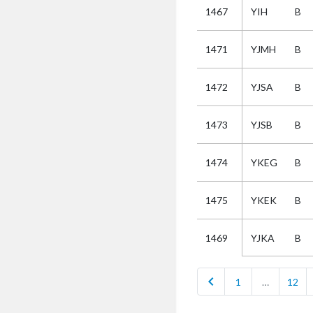
1467
YIH
B
Selectie
1471
YJMH
B
Kies
1472
YJSA
B
AUB
Alles
1473
YJSB
B
Aanvraag
Uitslag
1474
YKEG
B
Beide
1475
YKEK
B
YJKA
B
1469
chevron_left
1
…
12