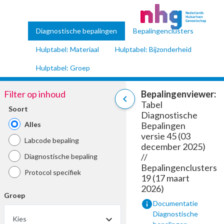
Diagnostische bepalingen
Bepalingenclusters
Hulptabel: Materiaal
Hulptabel: Bijzonderheid
Hulptabel: Groep
Filter op inhoud
Bepalingenviewer:
chevron_left
Tabel
Soort
Diagnostische
Alles
Bepalingen
versie 45 (03
Labcode bepaling
december 2025)
//
Diagnostische bepaling
Bepalingenclusters
Protocol specifiek
19 (17 maart
2026)
Groep
info
Documentatie
Diagnostische
Kies