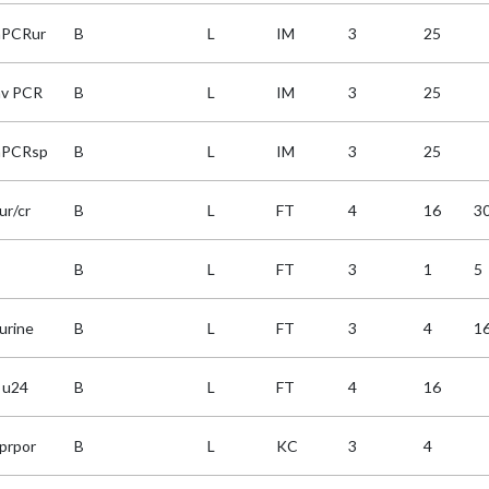
aPCRur
B
L
IM
3
25
av PCR
B
L
IM
3
25
aPCRsp
B
L
IM
3
25
ur/cr
B
L
FT
4
16
3
B
L
FT
3
1
5
urine
B
L
FT
3
4
1
k u24
B
L
FT
4
16
kprpor
B
L
KC
3
4