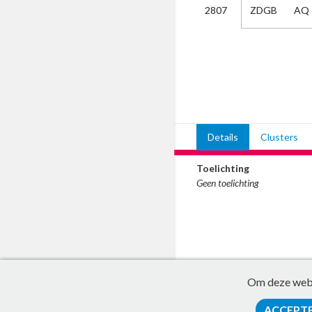
ZDGB
AQ
2807
Kies
AUB
Alles
Aanvraag
Uitslag
Beide
Details
Clusters
Toelichting
Geen toelichting
Om deze websi
ACCEPT