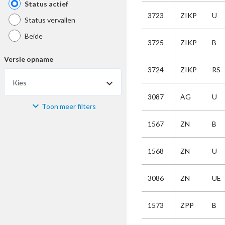
Status actief
3723
ZIKP
U
Status vervallen
Beide
3725
ZIKP
B
Versie opname
3724
ZIKP
RS
Kies
3087
AG
U
Toon meer filters
Materiaal
1567
ZN
B
Kies
1568
ZN
U
Bijzonderheid
3086
ZN
UE
Kies
1573
ZPP
B
Selectie