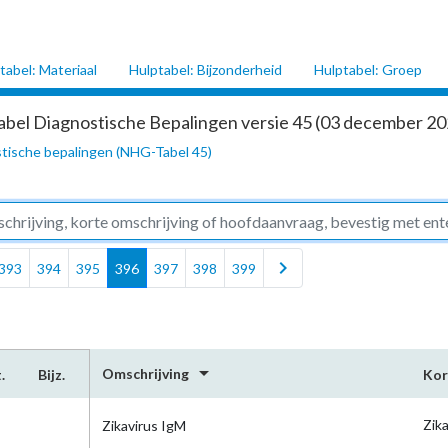
tabel: Materiaal
Hulptabel: Bijzonderheid
Hulptabel: Groep
abel Diagnostische Bepalingen versie 45 (03 december 202
tische bepalingen (NHG-Tabel 45)
chevron_right
393
394
395
396
397
398
399
arrow_drop_down
Omschrijving
.
Bijz.
Kor
Zik
Zikavirus IgM