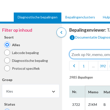
Diagnostische bepalingen
Bepalingenclusters
Hulp
Filter op inhoud
Bepalingenviewer:
T
chevron_left
info
Soort
Documentatie Diagnos
Alles
Labcode bepaling
Diagnostische bepaling
chevron_left
1
…
392
Protocol specifiek
3985 Bepalingen
Groep
Kies
Nr.
Memo
Mat
Status
3722
ZIKM
B