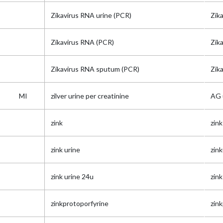
Zikavirus RNA urine (PCR)
Zik
Zikavirus RNA (PCR)
Zik
Zikavirus RNA sputum (PCR)
Zik
MI
zilver urine per creatinine
AG 
zink
zink
zink urine
zink
zink urine 24u
zin
zinkprotoporfyrine
zin