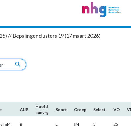
5) // Bepalingenclusters 19 (17 maart 2026)
search
Hoofd​
t
AUB
Soort
Groep
Select.
VO
V
aanvrg
av IgM
B
L
IM
3
25