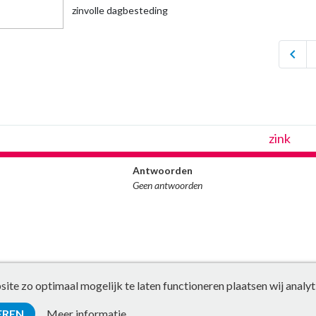
zinvolle dagbesteding
chevron_left
zink
Antwoorden
Geen antwoorden
te zo optimaal mogelijk te laten functioneren plaatsen wij analyt
EREN
Meer informatie