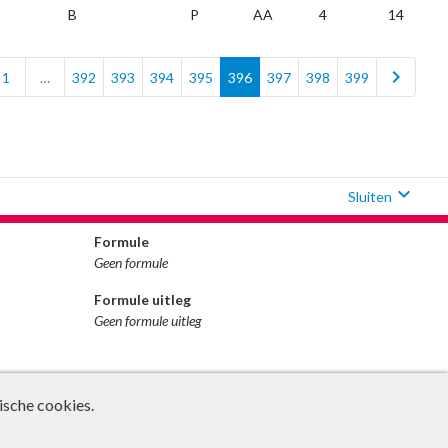
B
P
AA
4
14
chevron_right
1
…
392
393
394
395
396
397
398
399
expand_more
Sluiten
Formule
Geen formule
Formule uitleg
Geen formule uitleg
ische cookies.