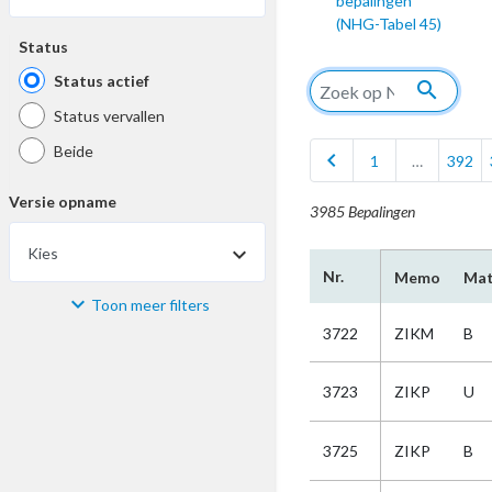
bepalingen
(NHG-Tabel 45)
Status
Status actief
search
Status vervallen
Beide
chevron_left
1
…
392
Versie opname
3985 Bepalingen
Kies
Nr.
Memo
Mat
Toon meer filters
Materiaal
3722
ZIKM
B
Kies
3723
ZIKP
U
Bijzonderheid
3725
ZIKP
B
Kies