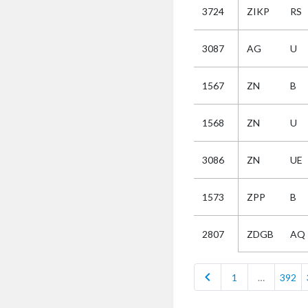
3724
ZIKP
RS
Selectie
3087
AG
U
Kies
1567
ZN
B
AUB
Alles
1568
ZN
U
Aanvraag
Uitslag
3086
ZN
UE
Beide
1573
ZPP
B
ZDGB
AQ
2807
chevron_left
1
…
392