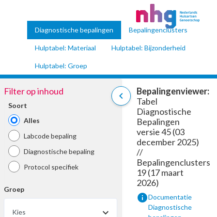
Diagnostische bepalingen
Bepalingenclusters
Hulptabel: Materiaal
Hulptabel: Bijzonderheid
Hulptabel: Groep
Filter op inhoud
Bepalingenviewer:
chevron_left
Tabel
Soort
Diagnostische
Alles
Bepalingen
versie 45 (03
Labcode bepaling
december 2025)
//
Diagnostische bepaling
Bepalingenclusters
Protocol specifiek
19 (17 maart
2026)
Groep
info
Documentatie
Diagnostische
Kies