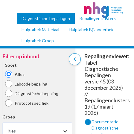
Diagnostische bepalingen
Bepalingenclusters
Hulptabel: Materiaal
Hulptabel: Bijzonderheid
Hulptabel: Groep
Filter op inhoud
Bepalingenviewer:
chevron_left
Tabel
Soort
Diagnostische
Alles
Bepalingen
versie 45 (03
Labcode bepaling
december 2025)
//
Diagnostische bepaling
Bepalingenclusters
Protocol specifiek
19 (17 maart
2026)
Groep
info
Documentatie
Diagnostische
Kies