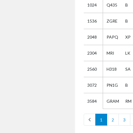
1024
Q435
B
Selectie
1536
ZGRE
B
Kies
2048
PAPQ
XP
AUB
Alles
2304
MRI
LK
Aanvraag
Uitslag
2560
H318
SA
Beide
3072
PN1G
B
GRAM
RM
3584
chevron_left
1
2
3