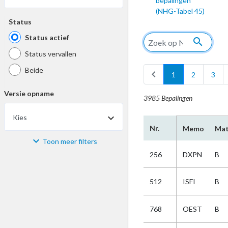
bepalingen
(NHG-Tabel 45)
Status
Status actief
search
Status vervallen
Beide
chevron_left
1
2
3
Versie opname
3985 Bepalingen
Kies
Nr.
Memo
Mat
Toon meer filters
Materiaal
256
DXPN
B
Kies
512
ISFI
B
Bijzonderheid
768
OEST
B
Kies