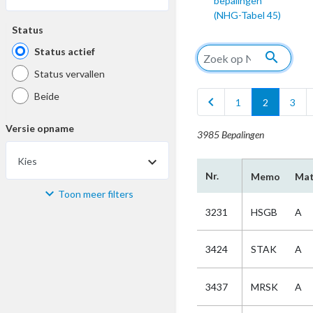
bepalingen
(NHG-Tabel 45)
Status
Status actief
search
Status vervallen
Beide
chevron_left
1
2
3
Versie opname
3985 Bepalingen
Kies
Nr.
Memo
Mat
Toon meer filters
Materiaal
3231
HSGB
A
Kies
3424
STAK
A
Bijzonderheid
3437
MRSK
A
Kies