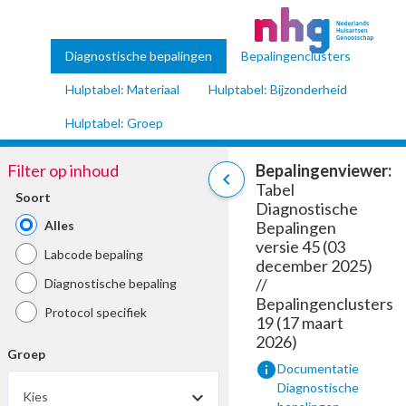
Diagnostische bepalingen
Bepalingenclusters
Hulptabel: Materiaal
Hulptabel: Bijzonderheid
Hulptabel: Groep
Filter op inhoud
Bepalingenviewer:
chevron_left
Tabel
Soort
Diagnostische
Alles
Bepalingen
versie 45 (03
Labcode bepaling
december 2025)
//
Diagnostische bepaling
Bepalingenclusters
Protocol specifiek
19 (17 maart
2026)
Groep
info
Documentatie
Diagnostische
Kies