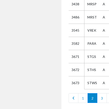
3438
MRSP
A
Selectie
3486
MRST
A
Kies
3545
VREK
A
AUB
Alles
3582
PARA
A
Aanvraag
Uitslag
3671
STGS
A
Beide
3672
STHS
A
STWS
A
3673
chevron_left
1
2
3