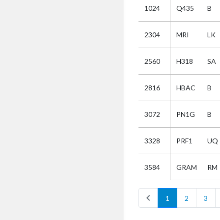
1024
Q435
B
Selectie
2304
MRI
LK
Kies
2560
H318
SA
AUB
Alles
2816
HBAC
B
Aanvraag
Uitslag
3072
PN1G
B
Beide
3328
PRF1
UQ
GRAM
RM
3584
chevron_left
1
2
3