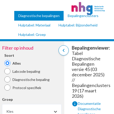
Diagnostische bepalingen
Bepalingenclusters
Hulptabel: Materiaal
Hulptabel: Bijzonderheid
Hulptabel: Groep
Filter op inhoud
Bepalingenviewer:
chevron_left
Tabel
Soort
Diagnostische
Alles
Bepalingen
versie 45 (03
Labcode bepaling
december 2025)
//
Diagnostische bepaling
Bepalingenclusters
Protocol specifiek
19 (17 maart
2026)
Groep
info
Documentatie
Diagnostische
Kies