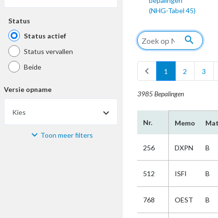
bepalingen
(NHG-Tabel 45)
Status
Status actief
search
Status vervallen
Beide
chevron_left
1
2
3
Versie opname
3985 Bepalingen
Kies
Nr.
Memo
Mat
Toon meer filters
Materiaal
256
DXPN
B
Kies
512
ISFI
B
Bijzonderheid
768
OEST
B
Kies