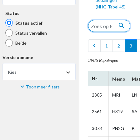
bepalingen
(NHG-Tabel 45)
Status
Status actief
search
Status vervallen
Beide
chevron_left
1
2
3
Versie opname
3985 Bepalingen
Kies
Nr.
Memo
Mat
Toon meer filters
Materiaal
2305
MRI
LN
Kies
2561
H319
SA
Bijzonderheid
3073
PN2G
B
Kies