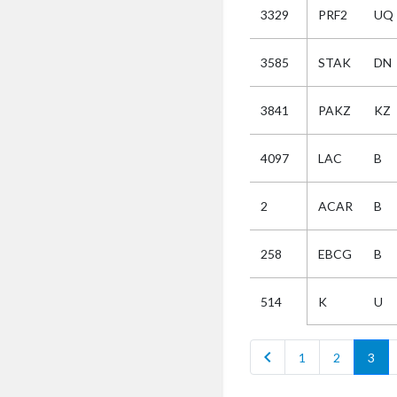
3329
PRF2
UQ
Selectie
3585
STAK
DN
Kies
3841
PAKZ
KZ
AUB
Alles
4097
LAC
B
Aanvraag
Uitslag
2
ACAR
B
Beide
258
EBCG
B
K
U
514
chevron_left
1
2
3