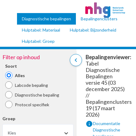
Diagnostische bepalingen
Bepalingenclusters
Hulptabel: Materiaal
Hulptabel: Bijzonderheid
Hulptabel: Groep
Filter op inhoud
Bepalingenviewer:
chevron_left
Tabel
Soort
Diagnostische
Alles
Bepalingen
versie 45 (03
Labcode bepaling
december 2025)
//
Diagnostische bepaling
Bepalingenclusters
Protocol specifiek
19 (17 maart
2026)
Groep
info
Documentatie
Diagnostische
Kies