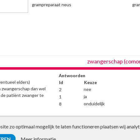
grampreparaat neus
gra
zwangerschap (comorb
Antwoorden
ventueel elders)
Id
Keuze
n zwangerschap dan wel
nee
2
 de patiënt zwanger te
ja
1
onduidelijk
8
te zo optimaal mogelijk te laten functioneren plaatsen wij analyt
EREN
Meer informatie