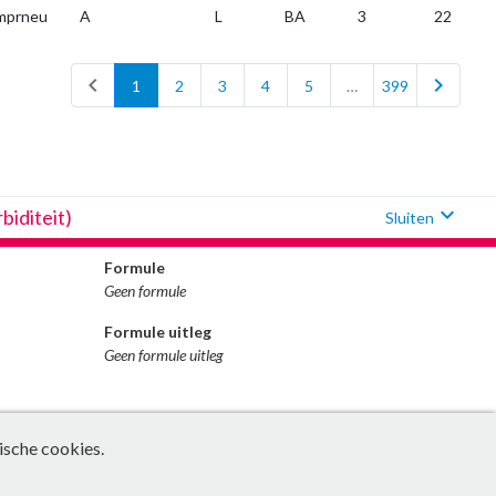
mprneu
A
L
BA
3
22
chevron_left
chevron_right
1
2
3
4
5
…
399
expand_more
iditeit)
Sluiten
Formule
Geen formule
Formule uitleg
Geen formule uitleg
ische cookies.