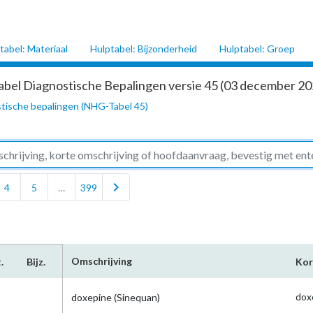
tabel: Materiaal
Hulptabel: Bijzonderheid
Hulptabel: Groep
abel Diagnostische Bepalingen versie 45 (03 december 202
tische bepalingen (NHG-Tabel 45)
chevron_right
4
5
…
399
Omschrijving
.
Bijz.
Kor
dox
doxepine (Sinequan)