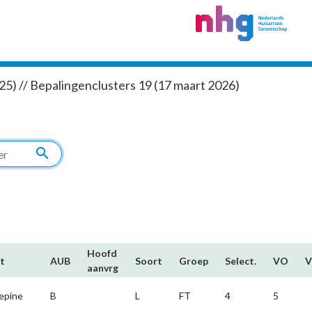
5) // Bepalingenclusters 19 (17 maart 2026)
search
Hoofd​
t
AUB
Soort
Groep
Select.
VO
aanvrg
epine
B
L
FT
4
5