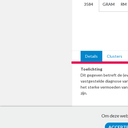
GRAM
RM
3584
Kies
AUB
Alles
Aanvraag
Uitslag
Beide
Details
Clusters
Toelichting
Dit gegeven betreft de (e
vastgestelde diagnose va
het sterke vermoeden van
zijn.
Om deze websi
ACCEPT