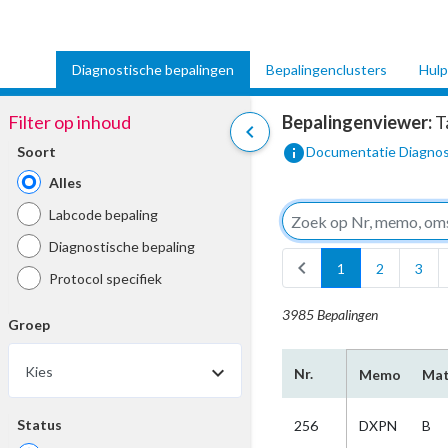
Diagnostische bepalingen
Bepalingenclusters
Hulp
Filter op inhoud
Bepalingenviewer:
T
chevron_left
info
Soort
Documentatie Diagnos
Alles
Labcode bepaling
Diagnostische bepaling
chevron_left
1
2
3
Protocol specifiek
3985 Bepalingen
Groep
Kies
Nr.
Memo
Mat
Status
256
DXPN
B