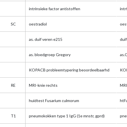
intrinsieke factor antistoffen
intr
SC
oestradiol
oes
as. duif veren e215
dui
as. bloedgroep Gregory
as.
KOPACB probleemtypering beoordeelbaarhd
KOP
RE
MRI-knie rechts
MRI
huidtest Fusarium culmorum
htF
T1
pneumokokken type 1 IgG (1e mnstr, gprd)
pne