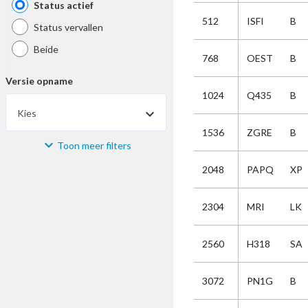
Status actief
512
ISFI
B
Status vervallen
Beide
768
OEST
B
Versie opname
1024
Q435
B
Kies
1536
ZGRE
B
Toon meer filters
Materiaal
2048
PAPQ
XP
Kies
2304
MRI
LK
Bijzonderheid
2560
H318
SA
Kies
3072
PN1G
B
Selectie