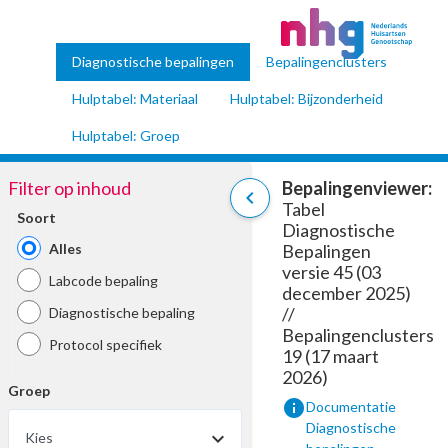
Diagnostische bepalingen
Bepalingenclusters
Hulptabel: Materiaal
Hulptabel: Bijzonderheid
Hulptabel: Groep
Filter op inhoud
Bepalingenviewer:
chevron_left
Tabel
Soort
Diagnostische
Alles
Bepalingen
versie 45 (03
Labcode bepaling
december 2025)
//
Diagnostische bepaling
Bepalingenclusters
Protocol specifiek
19 (17 maart
2026)
Groep
info
Documentatie
Diagnostische
Kies