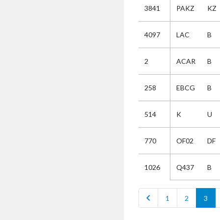
3841
PAKZ
KZ
Selectie
4097
LAC
B
Kies
2
ACAR
B
AUB
Alles
258
EBCG
B
Aanvraag
Uitslag
514
K
U
Beide
770
OF02
DF
Q437
B
1026
chevron_left
1
2
3