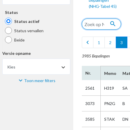
bepalingen
(NHG-Tabel 45)
Status
Status actief
search
Status vervallen
Beide
chevron_left
1
2
3
Versie opname
3985 Bepalingen
Kies
Nr.
Memo
Mat
Toon meer filters
Materiaal
2561
H319
SA
Kies
3073
PN2G
B
Bijzonderheid
3585
STAK
DN
Kies