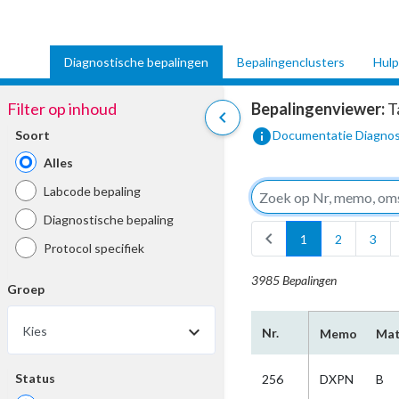
Diagnostische bepalingen
Bepalingenclusters
Hulp
Filter op inhoud
Bepalingenviewer:
T
chevron_left
info
Soort
Documentatie Diagnos
Alles
Labcode bepaling
Diagnostische bepaling
chevron_left
1
2
3
Protocol specifiek
3985 Bepalingen
Groep
Kies
Nr.
Memo
Mat
Status
256
DXPN
B