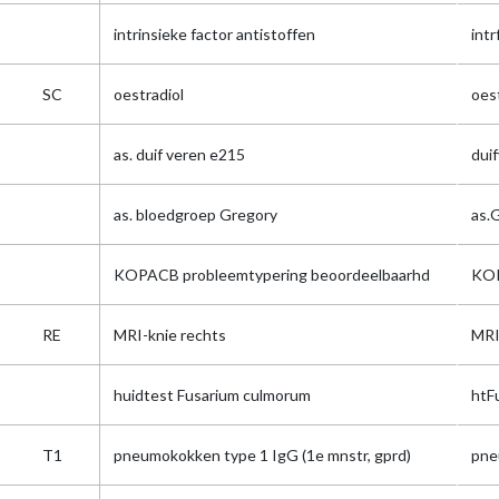
intrinsieke factor antistoffen
intr
SC
oestradiol
oes
as. duif veren e215
dui
as. bloedgroep Gregory
as.
KOPACB probleemtypering beoordeelbaarhd
KOP
RE
MRI-knie rechts
MRI
huidtest Fusarium culmorum
htF
T1
pneumokokken type 1 IgG (1e mnstr, gprd)
pne