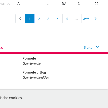
mprneu
A
L
BA
3
22
chevron_left
chevron_right
1
2
3
4
5
…
399
expand_more
ts
Sluiten
Formule
Geen formule
Formule uitleg
Geen formule uitleg
ische cookies.