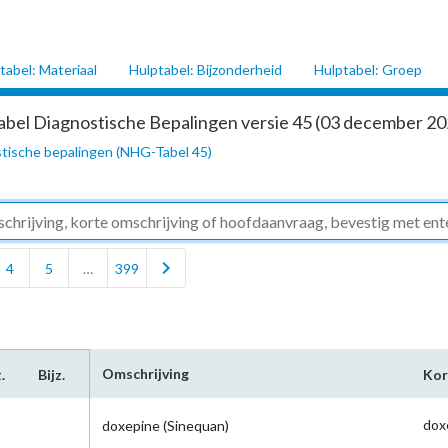
tabel: Materiaal
Hulptabel: Bijzonderheid
Hulptabel: Groep
abel Diagnostische Bepalingen versie 45 (03 december 202
tische bepalingen (NHG-Tabel 45)
chevron_right
4
5
…
399
Omschrijving
.
Bijz.
Kor
dox
doxepine (Sinequan)