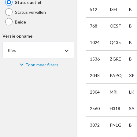
Status actief
512
ISFI
B
Status vervallen
Beide
768
OEST
B
Versie opname
1024
Q435
B
Kies
1536
ZGRE
B
Toon meer filters
Materiaal
2048
PAPQ
XP
Kies
2304
MRI
LK
Bijzonderheid
2560
H318
SA
Kies
3072
PN1G
B
Selectie