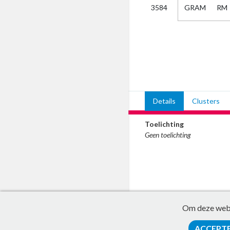
GRAM
RM
3584
Kies
AUB
Alles
Aanvraag
Uitslag
Beide
Details
Clusters
Toelichting
Geen toelichting
Om deze websi
ACCEPT