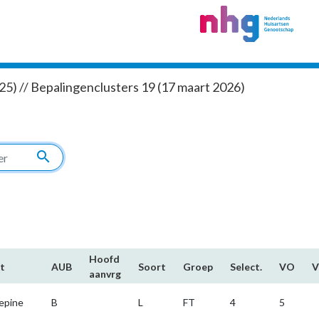
5) // Bepalingenclusters 19 (17 maart 2026)
search
Hoofd​
t
AUB
Soort
Groep
Select.
VO
aanvrg
epine
B
L
FT
4
5