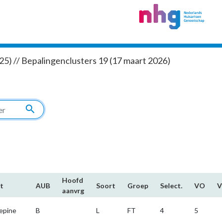
5) // Bepalingenclusters 19 (17 maart 2026)
search
Hoofd​
t
AUB
Soort
Groep
Select.
VO
aanvrg
epine
B
L
FT
4
5