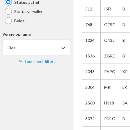
Status actief
512
ISFI
B
Status vervallen
Beide
768
OEST
B
Versie opname
1024
Q435
B
Kies
1536
ZGRE
B
Toon meer filters
Materiaal
2048
PAPQ
XP
Kies
2304
MRI
LK
Bijzonderheid
2560
H318
SA
Kies
3072
PN1G
B
Selectie