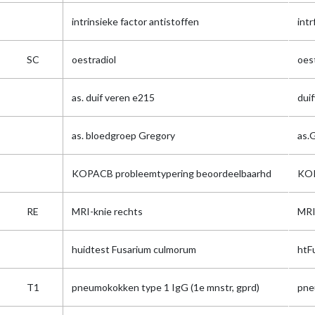
intrinsieke factor antistoffen
intr
SC
oestradiol
oes
as. duif veren e215
dui
as. bloedgroep Gregory
as.
KOPACB probleemtypering beoordeelbaarhd
KOP
RE
MRI-knie rechts
MRI
huidtest Fusarium culmorum
htF
T1
pneumokokken type 1 IgG (1e mnstr, gprd)
pne