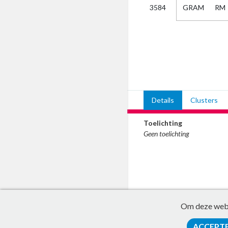
GRAM
RM
3584
Kies
AUB
Alles
Aanvraag
Uitslag
Beide
Details
Clusters
Toelichting
Geen toelichting
Om deze websi
ACCEPT