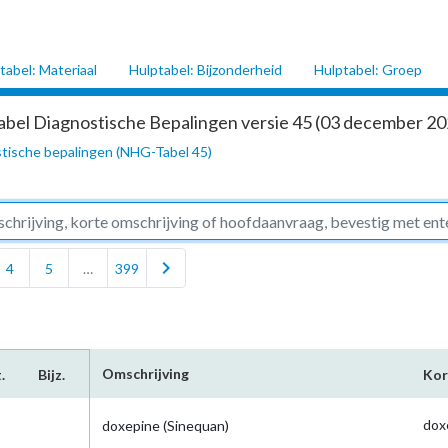
tabel: Materiaal
Hulptabel: Bijzonderheid
Hulptabel: Groep
abel Diagnostische Bepalingen versie 45 (03 december 202
tische bepalingen (NHG-Tabel 45)
chevron_right
4
5
…
399
Omschrijving
.
Bijz.
Kor
dox
doxepine (Sinequan)