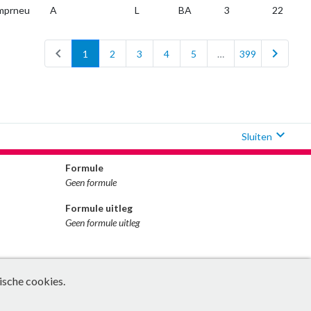
mprneu
A
L
BA
3
22
chevron_left
chevron_right
1
2
3
4
5
…
399
expand_more
Sluiten
Formule
Geen formule
Formule uitleg
Geen formule uitleg
ische cookies.