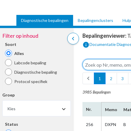
Diagnostische bepalingen
Bepalingenclusters
Hulp
Filter op inhoud
Bepalingenviewer:
T
chevron_left
info
Soort
Documentatie Diagnos
Alles
Labcode bepaling
Diagnostische bepaling
chevron_left
1
2
3
Protocol specifiek
3985 Bepalingen
Groep
Kies
Nr.
Memo
Mat
Status
256
DXPN
B