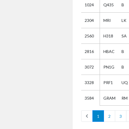
1024
Q435
B
Selectie
2304
MRI
LK
Kies
2560
H318
SA
AUB
Alles
2816
HBAC
B
Aanvraag
Uitslag
3072
PN1G
B
Beide
3328
PRF1
UQ
GRAM
RM
3584
chevron_left
1
2
3