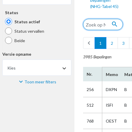
bepalingen
(NHG-Tabel 45)
Status
Status actief
search
Status vervallen
Beide
chevron_left
1
2
3
Versie opname
3985 Bepalingen
Kies
Nr.
Memo
Mat
Toon meer filters
Materiaal
256
DXPN
B
Kies
512
ISFI
B
Bijzonderheid
768
OEST
B
Kies