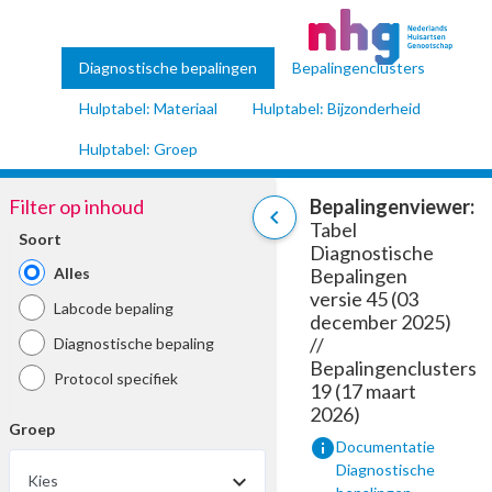
Diagnostische bepalingen
Bepalingenclusters
Hulptabel: Materiaal
Hulptabel: Bijzonderheid
Hulptabel: Groep
Filter op inhoud
Bepalingenviewer:
chevron_left
Tabel
Soort
Diagnostische
Alles
Bepalingen
versie 45 (03
Labcode bepaling
december 2025)
//
Diagnostische bepaling
Bepalingenclusters
Protocol specifiek
19 (17 maart
2026)
Groep
info
Documentatie
Diagnostische
Kies