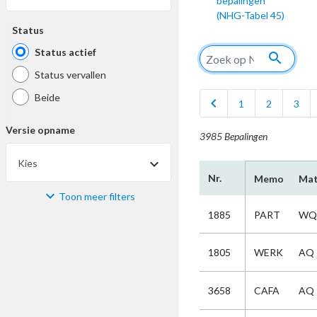
bepalingen
(NHG-Tabel 45)
Status
Status actief
search
Status vervallen
Beide
chevron_left
1
2
3
Versie opname
3985 Bepalingen
Kies
Nr.
Memo
Mat
Toon meer filters
Materiaal
1885
PART
WQ
Kies
1805
WERK
AQ
Bijzonderheid
3658
CAFA
AQ
Kies