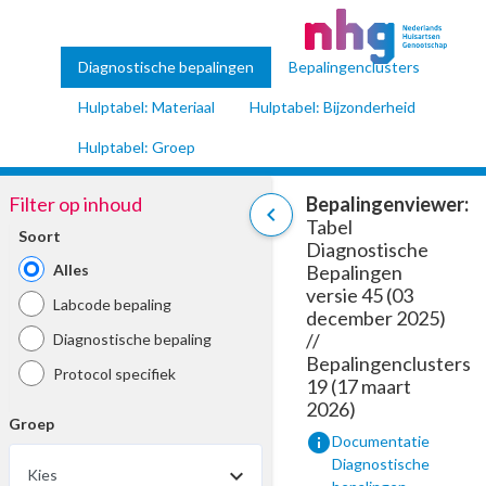
Diagnostische bepalingen
Bepalingenclusters
Hulptabel: Materiaal
Hulptabel: Bijzonderheid
Hulptabel: Groep
Filter op inhoud
Bepalingenviewer:
chevron_left
Tabel
Soort
Diagnostische
Alles
Bepalingen
versie 45 (03
Labcode bepaling
december 2025)
//
Diagnostische bepaling
Bepalingenclusters
Protocol specifiek
19 (17 maart
2026)
Groep
info
Documentatie
Diagnostische
Kies