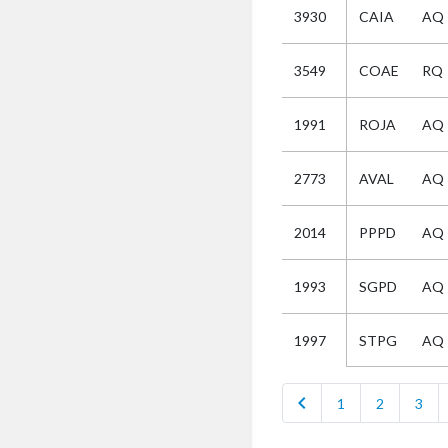
3930
CAIA
AQ
Selectie
3549
COAE
RQ
Kies
1991
ROJA
AQ
AUB
Alles
2773
AVAL
AQ
Aanvraag
Uitslag
2014
PPPD
AQ
Beide
1993
SGPD
AQ
STPG
AQ
1997
chevron_left
1
2
3