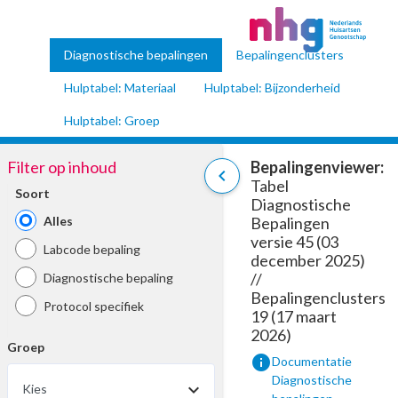
Diagnostische bepalingen
Bepalingenclusters
Hulptabel: Materiaal
Hulptabel: Bijzonderheid
Hulptabel: Groep
Filter op inhoud
Bepalingenviewer:
chevron_left
Tabel
Soort
Diagnostische
Alles
Bepalingen
versie 45 (03
Labcode bepaling
december 2025)
//
Diagnostische bepaling
Bepalingenclusters
Protocol specifiek
19 (17 maart
2026)
Groep
info
Documentatie
Diagnostische
Kies