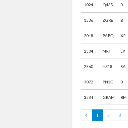
1024
Q435
B
Selectie
1536
ZGRE
B
Kies
2048
PAPQ
XP
AUB
Alles
2304
MRI
LK
Aanvraag
Uitslag
2560
H318
SA
Beide
3072
PN1G
B
GRAM
RM
3584
chevron_left
1
2
3