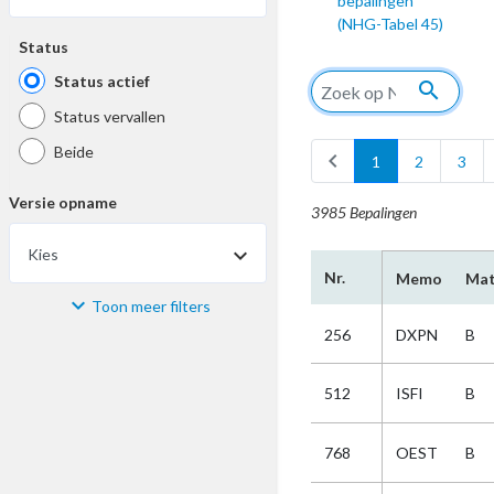
bepalingen
(NHG-Tabel 45)
Status
Status actief
search
Status vervallen
Beide
chevron_left
1
2
3
Versie opname
3985 Bepalingen
Kies
Nr.
Memo
Mat
Toon meer filters
Materiaal
256
DXPN
B
Kies
512
ISFI
B
Bijzonderheid
768
OEST
B
Kies