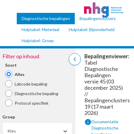
Diagnostische bepalingen
Bepalingenclusters
Hulptabel: Materiaal
Hulptabel: Bijzonderheid
Hulptabel: Groep
Filter op inhoud
Bepalingenviewer:
chevron_left
Tabel
Soort
Diagnostische
Alles
Bepalingen
versie 45 (03
Labcode bepaling
december 2025)
//
Diagnostische bepaling
Bepalingenclusters
Protocol specifiek
19 (17 maart
2026)
Groep
info
Documentatie
Diagnostische
Kies