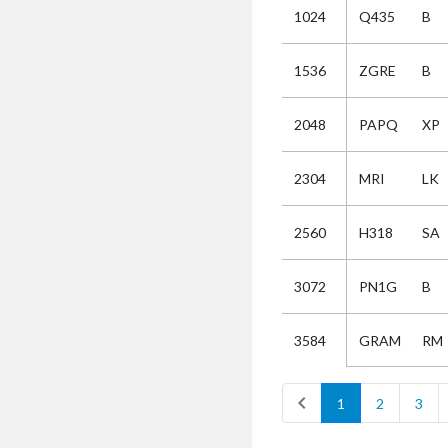
1024
Q435
B
Selectie
1536
ZGRE
B
Kies
2048
PAPQ
XP
AUB
Alles
2304
MRI
LK
Aanvraag
Uitslag
2560
H318
SA
Beide
3072
PN1G
B
GRAM
RM
3584
chevron_left
1
2
3