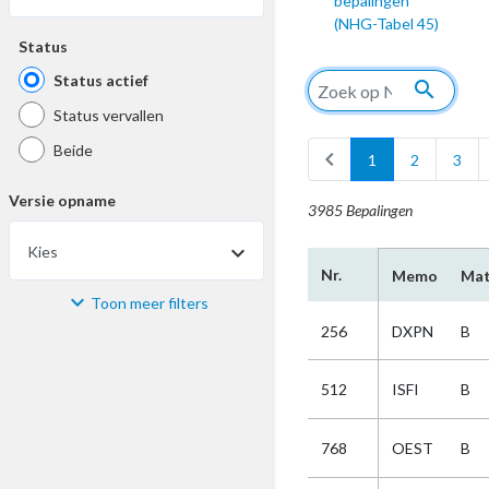
bepalingen
(NHG-Tabel 45)
Status
Status actief
search
Status vervallen
Beide
chevron_left
1
2
3
Versie opname
3985 Bepalingen
Kies
Nr.
Memo
Mat
Toon meer filters
Materiaal
256
DXPN
B
Kies
512
ISFI
B
Bijzonderheid
768
OEST
B
Kies