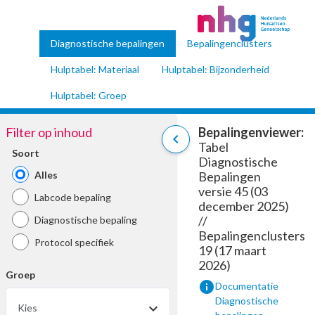
Diagnostische bepalingen
Bepalingenclusters
Hulptabel: Materiaal
Hulptabel: Bijzonderheid
Hulptabel: Groep
Filter op inhoud
Bepalingenviewer:
chevron_left
Tabel
Soort
Diagnostische
Alles
Bepalingen
versie 45 (03
Labcode bepaling
december 2025)
//
Diagnostische bepaling
Bepalingenclusters
Protocol specifiek
19 (17 maart
2026)
Groep
info
Documentatie
Diagnostische
Kies