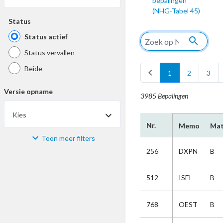
bepalingen
(NHG-Tabel 45)
Status
Status actief
search
Status vervallen
Beide
chevron_left
1
2
3
Versie opname
3985 Bepalingen
Kies
Nr.
Memo
Mat
Toon meer filters
Materiaal
256
DXPN
B
Kies
512
ISFI
B
Bijzonderheid
768
OEST
B
Kies