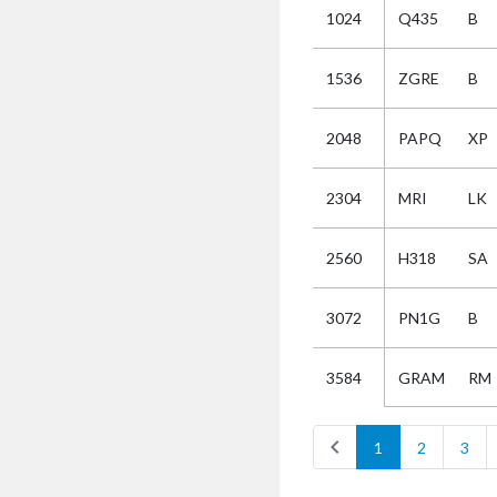
1024
Q435
B
Selectie
1536
ZGRE
B
Kies
2048
PAPQ
XP
AUB
Alles
2304
MRI
LK
Aanvraag
Uitslag
2560
H318
SA
Beide
3072
PN1G
B
GRAM
RM
3584
chevron_left
1
2
3