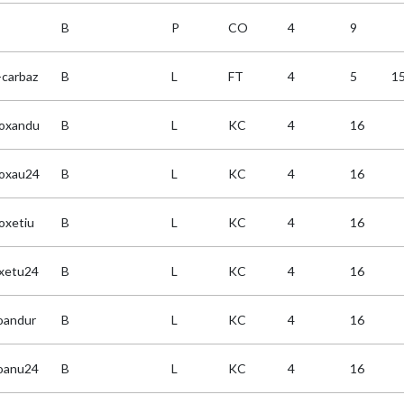
B
P
CO
4
9
carbaz
B
L
FT
4
5
1
oxandu
B
L
KC
4
16
oxau24
B
L
KC
4
16
oxetiu
B
L
KC
4
16
xetu24
B
L
KC
4
16
oandur
B
L
KC
4
16
oanu24
B
L
KC
4
16