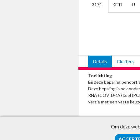
KETI
U
3174
Kies
AUB
Alles
Aanvraag
Uitslag
Beide
Details
Clusters
Toelichting
Bij deze bepaling behoort ee
Deze bepaling is ook ond
RNA (COVID-19) keel (PCR)
versie met een vaste keuzel
Om deze websi
ACCEPT