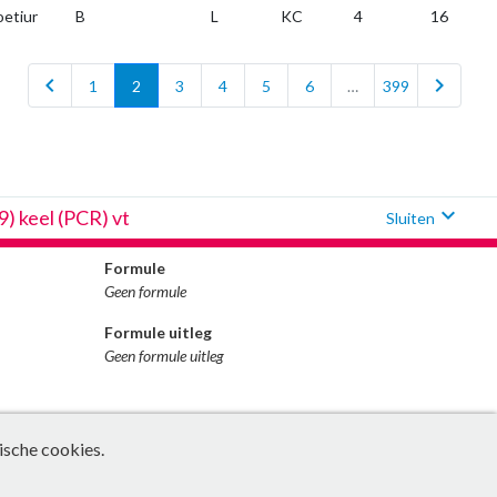
oetiur
B
L
KC
4
16
chevron_left
chevron_right
1
2
3
4
5
6
…
399
expand_more
 keel (PCR) vt
Sluiten
Formule
Geen formule
Formule uitleg
Geen formule uitleg
ische cookies.