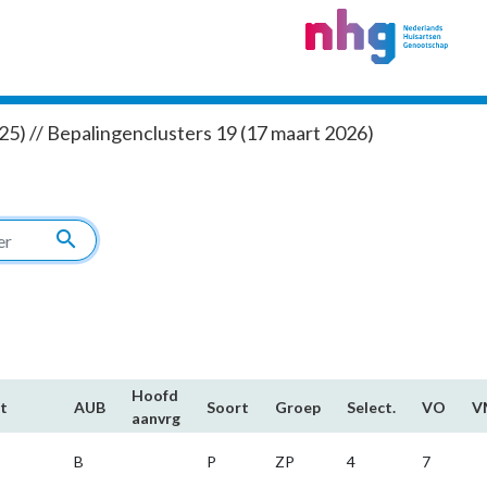
5) // Bepalingenclusters 19 (17 maart 2026)
search
Hoofd​
t
AUB
Soort
Groep
Select.
VO
V
aanvrg
B
P
ZP
4
7