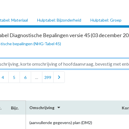
tabel: Materiaal
Hulptabel: Bijzonderheid
Hulptabel: Groep
abel Diagnostische Bepalingen versie 45 (03 december 202
tische bepalingen (NHG-Tabel 45)
chevron_right
4
5
6
…
399
arrow_drop_down
Omschrijving
.
Bijz.
Kor
(aanvullende gegevens) plan (DM2)