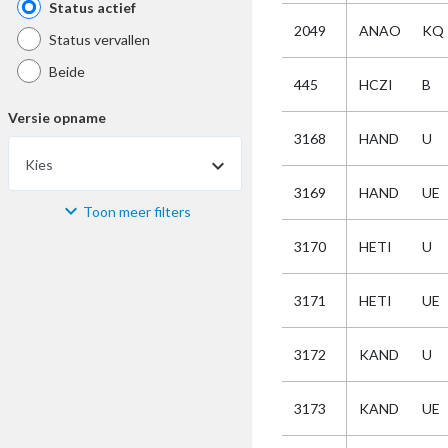
Status actief
2049
ANAO
KQ
Status vervallen
Beide
445
HCZI
B
Versie opname
3168
HAND
U
Kies
3169
HAND
UE
Toon meer filters
Materiaal
3170
HETI
U
Kies
3171
HETI
UE
Bijzonderheid
3172
KAND
U
Kies
3173
KAND
UE
Selectie