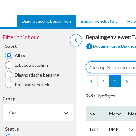
Diagnostische bepalingen
Bepalingenclusters
Hulp
Filter op inhoud
Bepalingenviewer:
T
chevron_left
info
Soort
Documentatie Diagnos
Alles
Labcode bepaling
Diagnostische bepaling
chevron_left
1
2
3
Protocol specifiek
3985 Bepalingen
Groep
Kies
Nr.
Memo
Mat
Status
1651
DMP
TZ