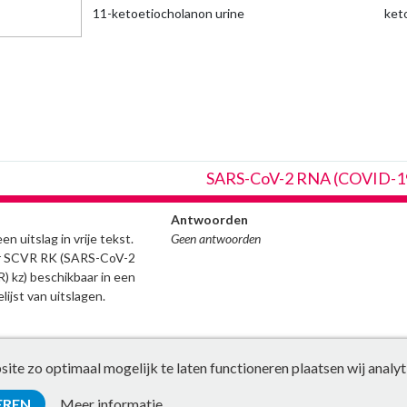
11-ketoetiocholanon urine
ket
SARS-CoV-2 RNA (COVID-19)
Antwoorden
n uitslag in vrije tekst.
Geen antwoorden
er SCVR RK (SARS-CoV-2
 kz) beschikbaar in een
ijst van uitslagen.
te zo optimaal mogelijk te laten functioneren plaatsen wij analyt
EREN
Meer informatie