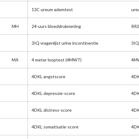
13C ureum ademtest
ure
MH
24-uurs bloeddrukmeting
RR2
3IQ vragenlijst urine incontinentie
3IQ
MA
4 meter looptest (4MWT)
4M
4DKL angstscore
4DK
4DKL depressie-score
4DK
4DKL distress-score
4DK
4DKL somatisatie-score
4DK