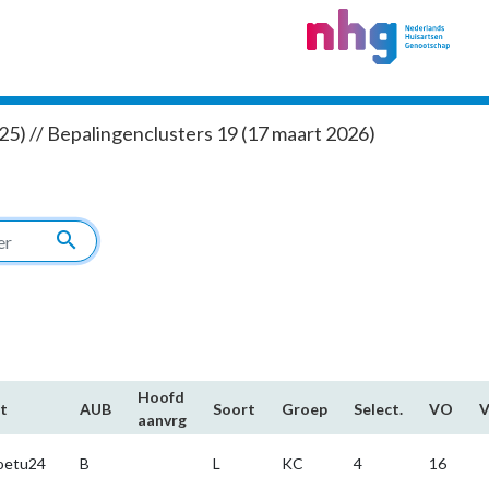
5) // Bepalingenclusters 19 (17 maart 2026)
search
Hoofd​
t
AUB
Soort
Groep
Select.
VO
aanvrg
oetu24
B
L
KC
4
16