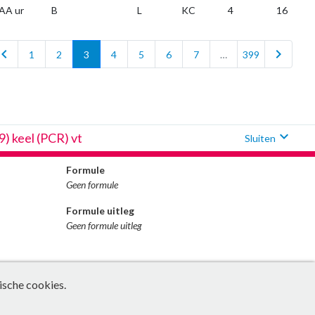
AA ur
B
L
KC
4
16
vron_left
chevron_right
1
2
3
4
5
6
7
…
399
expand_more
 keel (PCR) vt
Sluiten
Formule
Geen formule
Formule uitleg
Geen formule uitleg
ische cookies.