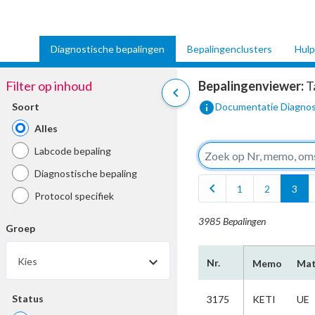
Diagnostische bepalingen
Bepalingenclusters
Hulp
Filter op inhoud
Bepalingenviewer:
T
chevron_left
info
Soort
Documentatie Diagnos
Alles
Labcode bepaling
Diagnostische bepaling
chevron_left
1
2
3
Protocol specifiek
3985 Bepalingen
Groep
Kies
Nr.
Memo
Mat
Status
3175
KETI
UE