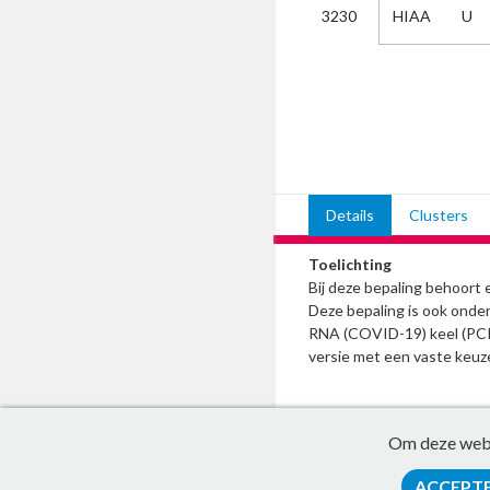
HIAA
U
3230
Kies
AUB
Alles
Aanvraag
Uitslag
Beide
Details
Clusters
Toelichting
Bij deze bepaling behoort ee
Deze bepaling is ook ond
RNA (COVID-19) keel (PCR)
versie met een vaste keuzel
Om deze websi
ACCEPT