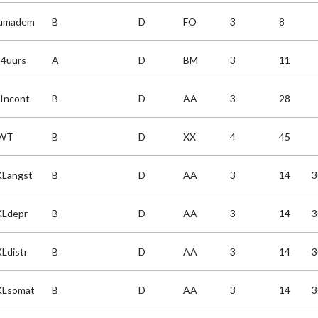
umadem
B
D
FO
3
8
4uurs
A
D
BM
3
11
Incont
B
D
AA
3
28
WT
B
D
XX
4
45
Langst
B
D
AA
3
14
3
Ldepr
B
D
AA
3
14
3
Ldistr
B
D
AA
3
14
3
Lsomat
B
D
AA
3
14
3