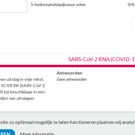
5-hydroxyindolazijnzuur urine
5HI
che
SARS-CoV-2 RNA (COVID-19)
Antwoorden
n uitslag in vrije tekst.
Geen antwoorden
er SCVR RK (SARS-CoV-2
 kz) beschikbaar in een
ijst van uitslagen.
te zo optimaal mogelijk te laten functioneren plaatsen wij analyt
EREN
Meer informatie