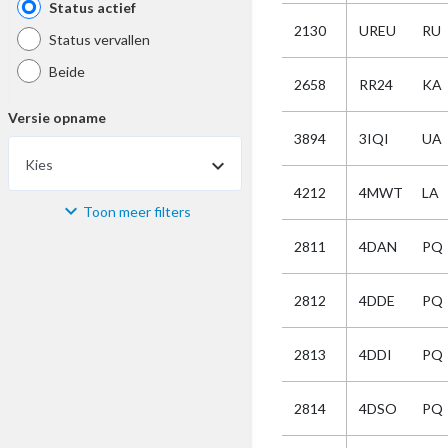
Status actief
2130
UREU
RU
Status vervallen
Beide
2658
RR24
KA
Versie opname
3894
3IQI
UA
Kies
4212
4MWT
LA
Toon meer filters
Materiaal
2811
4DAN
PQ
Kies
2812
4DDE
PQ
Bijzonderheid
2813
4DDI
PQ
Kies
2814
4DSO
PQ
Selectie