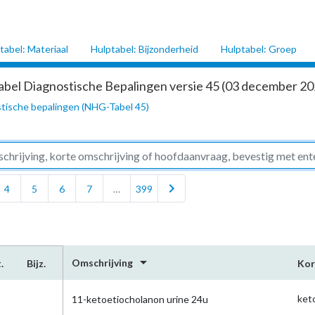
tabel: Materiaal
Hulptabel: Bijzonderheid
Hulptabel: Groep
abel Diagnostische Bepalingen versie 45 (03 december 202
tische bepalingen (NHG-Tabel 45)
chevron_right
4
5
6
7
…
399
arrow_drop_down
Omschrijving
.
Bijz.
Kor
ket
11-ketoetiocholanon urine 24u