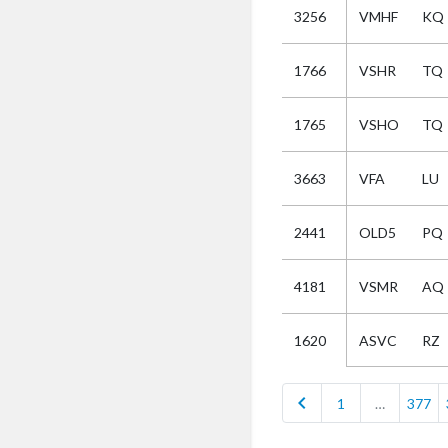
3256
VMHF
KQ
Selectie
1766
VSHR
TQ
Kies
1765
VSHO
TQ
AUB
Alles
3663
VFA
LU
Aanvraag
Uitslag
2441
OLD5
PQ
Beide
4181
VSMR
AQ
ASVC
RZ
1620
chevron_left
1
…
377