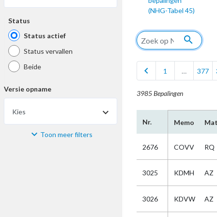
bepalingen
(NHG-Tabel 45)
Status
Status actief
search
Status vervallen
Beide
chevron_left
1
…
377
Versie opname
3985 Bepalingen
Kies
Nr.
Memo
Mat
Toon meer filters
Materiaal
2676
COVV
RQ
Kies
3025
KDMH
AZ
Bijzonderheid
3026
KDVW
AZ
Kies