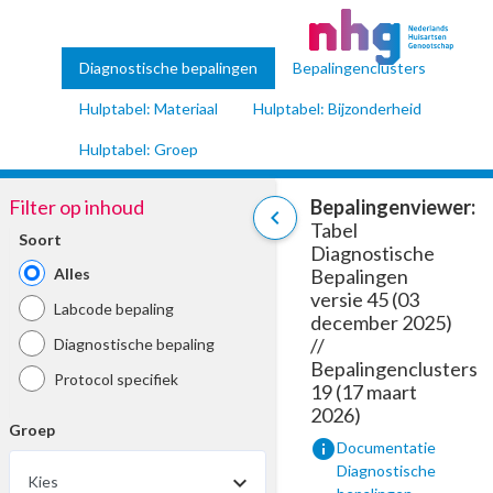
Diagnostische bepalingen
Bepalingenclusters
Hulptabel: Materiaal
Hulptabel: Bijzonderheid
Hulptabel: Groep
Filter op inhoud
Bepalingenviewer:
chevron_left
Tabel
Soort
Diagnostische
Alles
Bepalingen
versie 45 (03
Labcode bepaling
december 2025)
//
Diagnostische bepaling
Bepalingenclusters
Protocol specifiek
19 (17 maart
2026)
Groep
info
Documentatie
Diagnostische
Kies