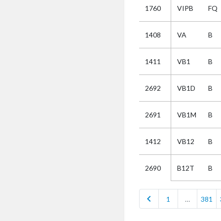
1760
VIPB
FQ
Selectie
1408
VA
B
Kies
1411
VB1
B
AUB
Alles
2692
VB1D
B
Aanvraag
Uitslag
2691
VB1M
B
Beide
1412
VB12
B
B12T
B
2690
chevron_left
1
…
381