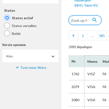
bepalingen
(NHG-Tabel 45)
Status
Status actief
search
Status vervallen
Beide
chevron_left
1
…
381
Versie opname
3985 Bepalingen
Kies
Nr.
Memo
Mat
Toon meer filters
Materiaal
1762
VISZ
FA
Kies
2079
VISA
FA
Bijzonderheid
2080
VISA
FA
Kies