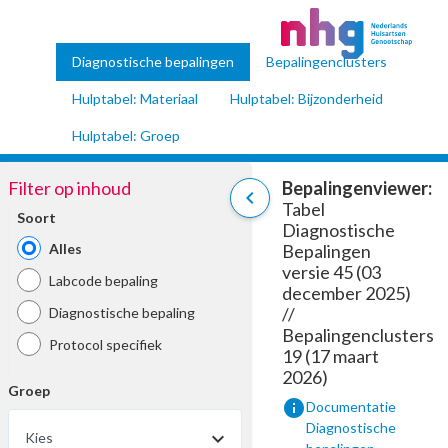
Diagnostische bepalingen
Bepalingenclusters
Hulptabel: Materiaal
Hulptabel: Bijzonderheid
Hulptabel: Groep
Filter op inhoud
Bepalingenviewer:
chevron_left
Tabel
Soort
Diagnostische
Alles
Bepalingen
versie 45 (03
Labcode bepaling
december 2025)
//
Diagnostische bepaling
Bepalingenclusters
Protocol specifiek
19 (17 maart
2026)
Groep
info
Documentatie
Diagnostische
Kies