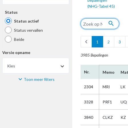
bepalingen
(NHG-Tabel 45)
Status
Status actief
search
Status vervallen
Beide
chevron_left
1
2
3
Versie opname
3985 Bepalingen
Kies
Nr.
Memo
Mat
Toon meer filters
Materiaal
2304
MRI
LK
Kies
3328
PRF1
UQ
Bijzonderheid
3840
CLKZ
KZ
Kies