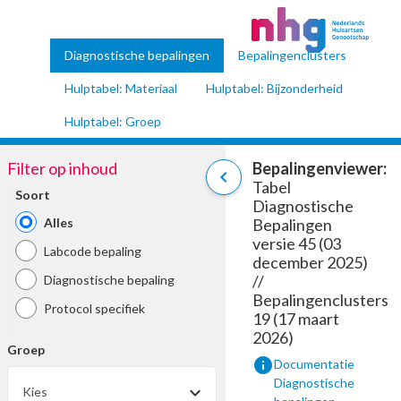
Diagnostische bepalingen
Bepalingenclusters
Hulptabel: Materiaal
Hulptabel: Bijzonderheid
Hulptabel: Groep
Filter op inhoud
Bepalingenviewer:
chevron_left
Tabel
Soort
Diagnostische
Alles
Bepalingen
versie 45 (03
Labcode bepaling
december 2025)
//
Diagnostische bepaling
Bepalingenclusters
Protocol specifiek
19 (17 maart
2026)
Groep
info
Documentatie
Diagnostische
Kies