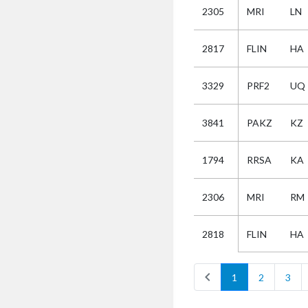
2305
MRI
LN
Selectie
2817
FLIN
HA
Kies
3329
PRF2
UQ
AUB
Alles
3841
PAKZ
KZ
Aanvraag
Uitslag
1794
RRSA
KA
Beide
2306
MRI
RM
FLIN
HA
2818
chevron_left
1
2
3