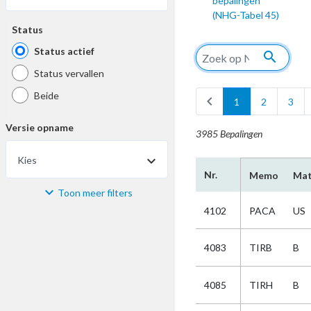
bepalingen
(NHG-Tabel 45)
Status
Status actief
search
Status vervallen
Beide
chevron_left
1
2
3
Versie opname
3985 Bepalingen
Kies
Nr.
Memo
Mat
Toon meer filters
Materiaal
4102
PACA
US
Kies
4083
TIRB
B
Bijzonderheid
4085
TIRH
B
Kies