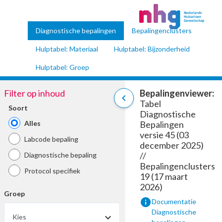
Diagnostische bepalingen
Bepalingenclusters
Hulptabel: Materiaal
Hulptabel: Bijzonderheid
Hulptabel: Groep
Filter op inhoud
Bepalingenviewer:
chevron_left
Tabel
Soort
Diagnostische
Alles
Bepalingen
versie 45 (03
Labcode bepaling
december 2025)
//
Diagnostische bepaling
Bepalingenclusters
Protocol specifiek
19 (17 maart
2026)
Groep
info
Documentatie
Diagnostische
Kies