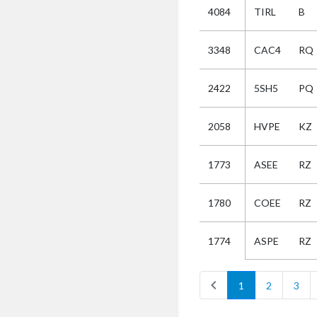
4084
TIRL
B
Selectie
3348
CAC4
RQ
Kies
2422
5SH5
PQ
AUB
Alles
2058
HVPE
KZ
Aanvraag
Uitslag
1773
ASEE
RZ
Beide
1780
COEE
RZ
ASPE
RZ
1774
chevron_left
1
2
3