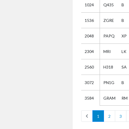
1024
Q435
B
Selectie
1536
ZGRE
B
Kies
2048
PAPQ
XP
AUB
Alles
2304
MRI
LK
Aanvraag
Uitslag
2560
H318
SA
Beide
3072
PN1G
B
GRAM
RM
3584
chevron_left
1
2
3