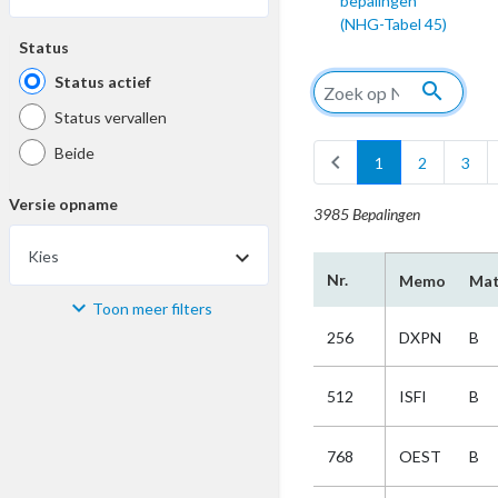
bepalingen
(NHG-Tabel 45)
Status
Status actief
search
Status vervallen
Beide
chevron_left
1
2
3
Versie opname
3985 Bepalingen
Kies
Nr.
Memo
Mat
Toon meer filters
Materiaal
256
DXPN
B
Kies
512
ISFI
B
Bijzonderheid
768
OEST
B
Kies