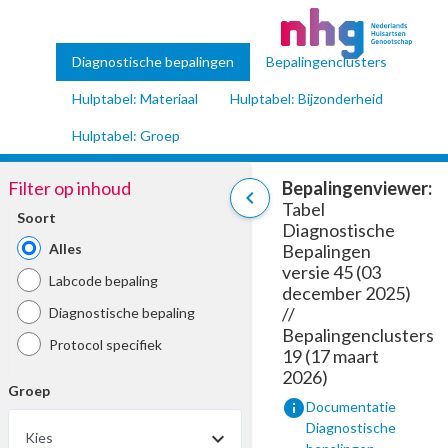
Diagnostische bepalingen
Bepalingenclusters
Hulptabel: Materiaal
Hulptabel: Bijzonderheid
Hulptabel: Groep
Filter op inhoud
Bepalingenviewer:
chevron_left
Tabel
Soort
Diagnostische
Alles
Bepalingen
versie 45 (03
Labcode bepaling
december 2025)
//
Diagnostische bepaling
Bepalingenclusters
Protocol specifiek
19 (17 maart
2026)
Groep
info
Documentatie
Diagnostische
Kies