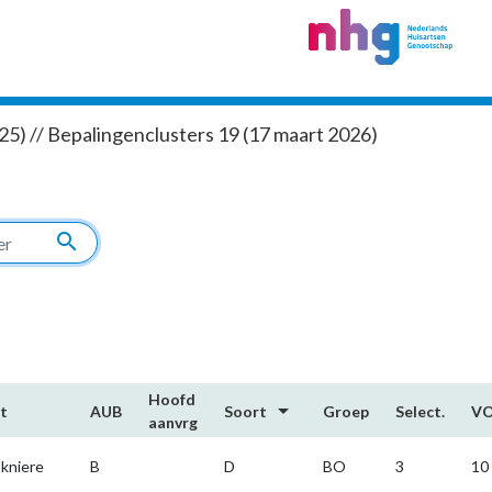
5) // Bepalingenclusters 19 (17 maart 2026)
search
Hoofd​
arrow_drop_down
t
AUB
Soort
Groep
Select.
V
aanvrg
kniere
B
D
BO
3
10