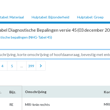
tabel: Materiaal
Hulptabel: Bijzonderheid
Hulptabel: Groep
abel Diagnostische Bepalingen versie 45 (03 december 202
tische bepalingen (NHG-Tabel 45)
chevron_right
4
5
…
399
Omschrijving
.
Bijz.
Kor
MRI
RE
MRI-knie rechts