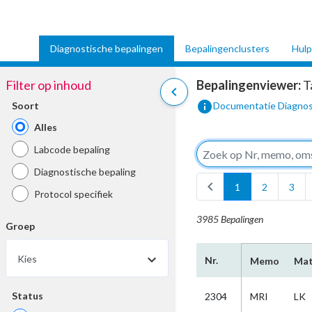
Diagnostische bepalingen
Bepalingenclusters
Hulp
Filter op inhoud
Bepalingenviewer:
T
chevron_left
info
Soort
Documentatie Diagnos
Alles
Labcode bepaling
Diagnostische bepaling
chevron_left
1
2
3
Protocol specifiek
3985 Bepalingen
Groep
Kies
Nr.
Memo
Mat
Status
2304
MRI
LK