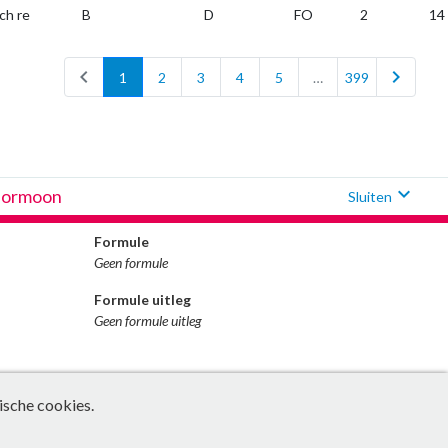
ch re
B
D
FO
2
14
chevron_left
chevron_right
1
2
3
4
5
…
399
expand_more
hormoon
Sluiten
Formule
Geen formule
Formule uitleg
Geen formule uitleg
ische cookies.