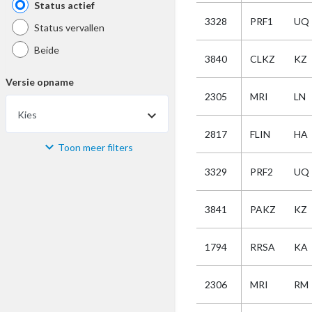
Status actief
3328
PRF1
UQ
Status vervallen
Beide
3840
CLKZ
KZ
Versie opname
2305
MRI
LN
Kies
2817
FLIN
HA
Toon meer filters
Materiaal
3329
PRF2
UQ
Kies
3841
PAKZ
KZ
Bijzonderheid
1794
RRSA
KA
Kies
2306
MRI
RM
Selectie