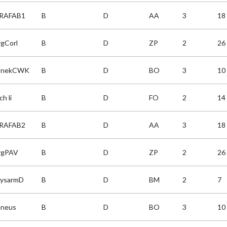
RAFAB1
B
D
AA
3
18
rgCorl
B
D
ZP
2
26
InekCWK
B
D
BO
3
10
ch li
B
D
FO
2
14
RAFAB2
B
D
AA
3
18
rgPAV
B
D
ZP
2
26
ysarmD
B
D
BM
2
7
neus
B
D
BO
3
10