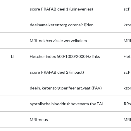
score PRAFAB deel 1 (urineverlies)
scP
deelname ketenzorg coronair lijden
kzo
MRI-nek/cervicale wervelkolom
MR
LI
Fletcher index 500/1000/2000 Hz links
Flet
score PRAFAB deel 2 (impact)
scP
deeln. ketenzorg perifeer art.vaatl(PAV)
kzo
systolische bloeddruk bovenarm tbv EAI
RRs
MRI-neus
MRI