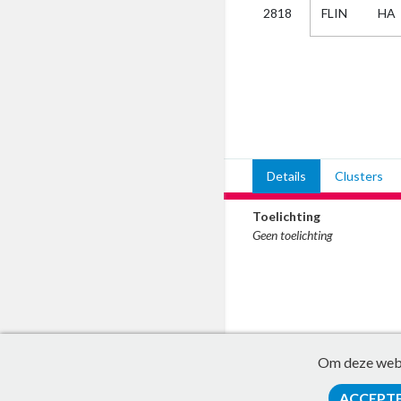
FLIN
HA
2818
Kies
AUB
Alles
Aanvraag
Uitslag
Beide
Details
Clusters
Toelichting
Geen toelichting
Om deze websi
ACCEPT