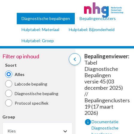
Diagnostische bepalingen
Bepalingenclusters
Hulptabel: Materiaal
Hulptabel: Bijzonderheid
Hulptabel: Groep
Filter op inhoud
Bepalingenviewer:
chevron_left
Tabel
Soort
Diagnostische
Alles
Bepalingen
versie 45 (03
Labcode bepaling
december 2025)
//
Diagnostische bepaling
Bepalingenclusters
Protocol specifiek
19 (17 maart
2026)
Groep
info
Documentatie
Diagnostische
Kies