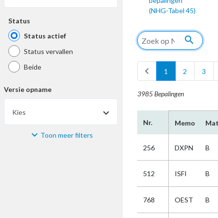
bepalingen
(NHG-Tabel 45)
Status
Status actief
search
Status vervallen
Beide
chevron_left
1
2
3
Versie opname
3985 Bepalingen
Kies
Nr.
Memo
Mat
Toon meer filters
Materiaal
256
DXPN
B
Kies
512
ISFI
B
Bijzonderheid
768
OEST
B
Kies