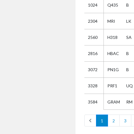
1024
Q435
B
Selectie
2304
MRI
LK
Kies
2560
H318
SA
AUB
Alles
2816
HBAC
B
Aanvraag
Uitslag
3072
PN1G
B
Beide
3328
PRF1
UQ
GRAM
RM
3584
chevron_left
1
2
3