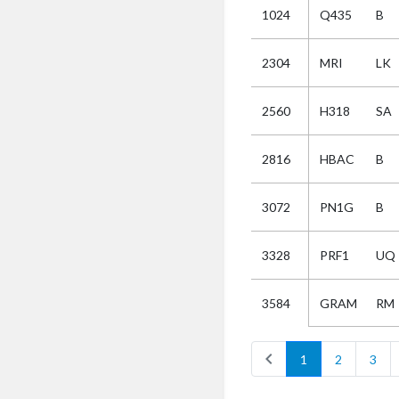
1024
Q435
B
Selectie
2304
MRI
LK
Kies
2560
H318
SA
AUB
Alles
2816
HBAC
B
Aanvraag
Uitslag
3072
PN1G
B
Beide
3328
PRF1
UQ
GRAM
RM
3584
chevron_left
1
2
3