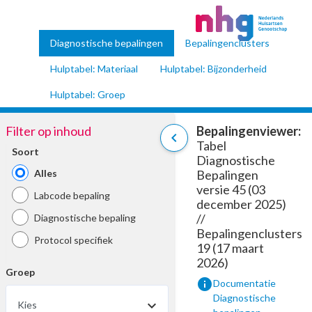
Diagnostische bepalingen
Bepalingenclusters
Hulptabel: Materiaal
Hulptabel: Bijzonderheid
Hulptabel: Groep
Filter op inhoud
Bepalingenviewer:
chevron_left
Tabel
Soort
Diagnostische
Alles
Bepalingen
versie 45 (03
Labcode bepaling
december 2025)
//
Diagnostische bepaling
Bepalingenclusters
Protocol specifiek
19 (17 maart
2026)
Groep
info
Documentatie
Diagnostische
Kies