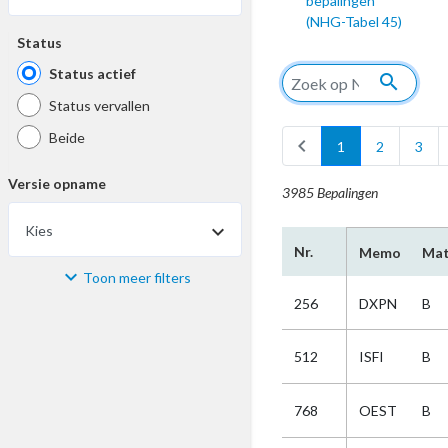
bepalingen
(NHG-Tabel 45)
Status
Status actief
search
Status vervallen
Beide
chevron_left
1
2
3
Versie opname
3985 Bepalingen
Kies
Nr.
Memo
Mat
Toon meer filters
Materiaal
256
DXPN
B
Kies
512
ISFI
B
Bijzonderheid
768
OEST
B
Kies