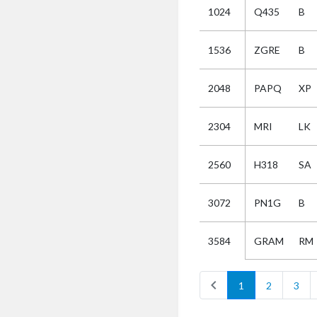
1024
Q435
B
Selectie
1536
ZGRE
B
Kies
2048
PAPQ
XP
AUB
Alles
2304
MRI
LK
Aanvraag
Uitslag
2560
H318
SA
Beide
3072
PN1G
B
GRAM
RM
3584
chevron_left
1
2
3