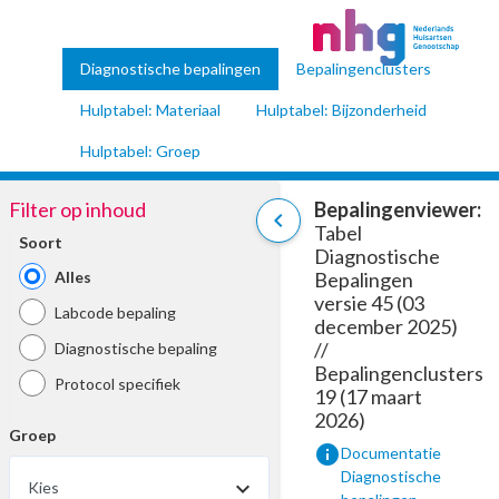
Diagnostische bepalingen
Bepalingenclusters
Hulptabel: Materiaal
Hulptabel: Bijzonderheid
Hulptabel: Groep
Filter op inhoud
Bepalingenviewer:
chevron_left
Tabel
Soort
Diagnostische
Alles
Bepalingen
versie 45 (03
Labcode bepaling
december 2025)
//
Diagnostische bepaling
Bepalingenclusters
Protocol specifiek
19 (17 maart
2026)
Groep
info
Documentatie
Diagnostische
Kies