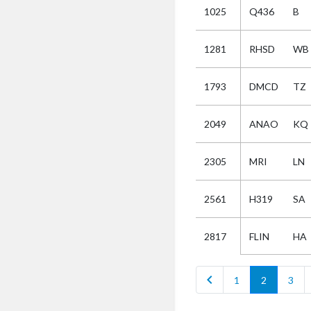
1025
Q436
B
Selectie
1281
RHSD
WB
Kies
1793
DMCD
TZ
AUB
Alles
2049
ANAO
KQ
Aanvraag
Uitslag
2305
MRI
LN
Beide
2561
H319
SA
FLIN
HA
2817
chevron_left
1
2
3