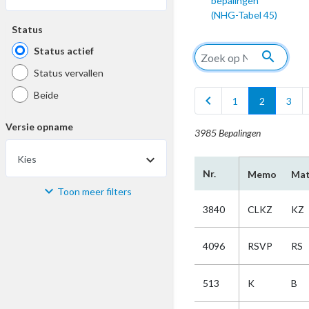
bepalingen
(NHG-Tabel 45)
Status
Status actief
search
Status vervallen
Beide
chevron_left
1
2
3
Versie opname
3985 Bepalingen
Kies
Nr.
Memo
Mat
Toon meer filters
Materiaal
3840
CLKZ
KZ
Kies
4096
RSVP
RS
Bijzonderheid
513
K
B
Kies