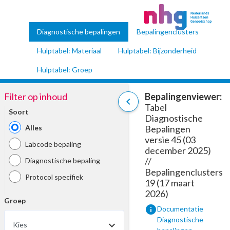
Diagnostische bepalingen
Bepalingenclusters
Hulptabel: Materiaal
Hulptabel: Bijzonderheid
Hulptabel: Groep
Filter op inhoud
Bepalingenviewer:
chevron_left
Tabel
Soort
Diagnostische
Alles
Bepalingen
versie 45 (03
Labcode bepaling
december 2025)
//
Diagnostische bepaling
Bepalingenclusters
Protocol specifiek
19 (17 maart
2026)
Groep
info
Documentatie
Diagnostische
Kies