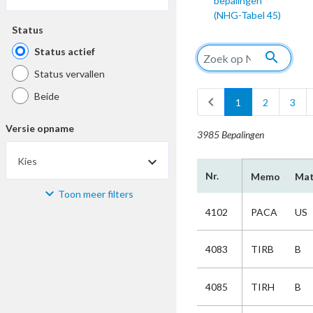
bepalingen
(NHG-Tabel 45)
Status
Status actief
search
Status vervallen
Beide
chevron_left
1
2
3
Versie opname
3985 Bepalingen
Kies
Nr.
Memo
Mat
Toon meer filters
Materiaal
4102
PACA
US
Kies
4083
TIRB
B
Bijzonderheid
4085
TIRH
B
Kies