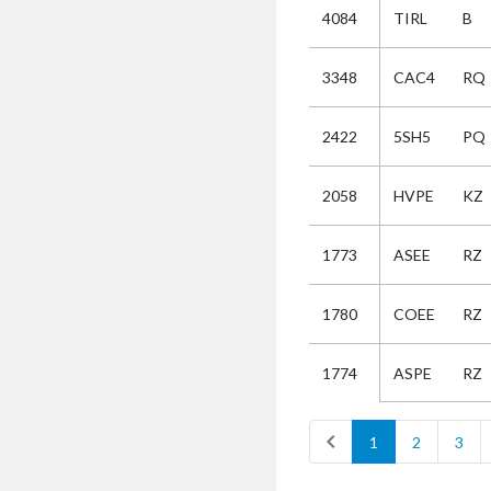
4084
TIRL
B
Selectie
3348
CAC4
RQ
Kies
2422
5SH5
PQ
AUB
Alles
2058
HVPE
KZ
Aanvraag
Uitslag
1773
ASEE
RZ
Beide
1780
COEE
RZ
ASPE
RZ
1774
chevron_left
1
2
3