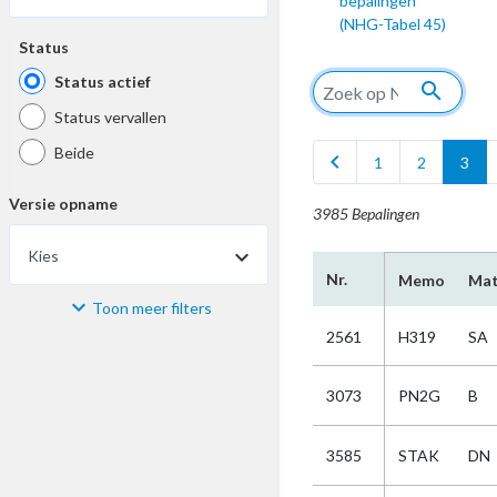
bepalingen
(NHG-Tabel 45)
Status
Status actief
search
Status vervallen
Beide
chevron_left
1
2
3
Versie opname
3985 Bepalingen
Kies
Nr.
Memo
Mat
Toon meer filters
Materiaal
2561
H319
SA
Kies
3073
PN2G
B
Bijzonderheid
3585
STAK
DN
Kies