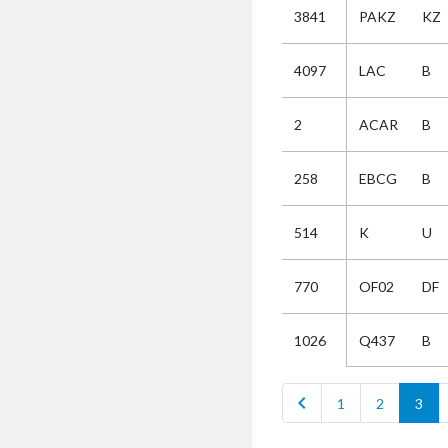
3841
PAKZ
KZ
Selectie
4097
LAC
B
Kies
2
ACAR
B
AUB
Alles
258
EBCG
B
Aanvraag
Uitslag
514
K
U
Beide
770
OF02
DF
Q437
B
1026
chevron_left
1
2
3