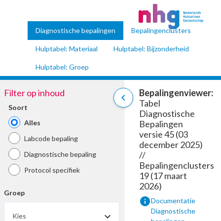
Diagnostische bepalingen
Bepalingenclusters
Hulptabel: Materiaal
Hulptabel: Bijzonderheid
Hulptabel: Groep
Filter op inhoud
Bepalingenviewer:
chevron_left
Tabel
Soort
Diagnostische
Alles
Bepalingen
versie 45 (03
Labcode bepaling
december 2025)
//
Diagnostische bepaling
Bepalingenclusters
Protocol specifiek
19 (17 maart
2026)
Groep
info
Documentatie
Diagnostische
Kies