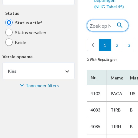
bepalingen
(NHG-Tabel 45)
Status
Status actief
search
Status vervallen
Beide
chevron_left
1
2
3
Versie opname
3985 Bepalingen
Kies
Nr.
Memo
Mat
Toon meer filters
Materiaal
4102
PACA
US
Kies
4083
TIRB
B
Bijzonderheid
4085
TIRH
B
Kies