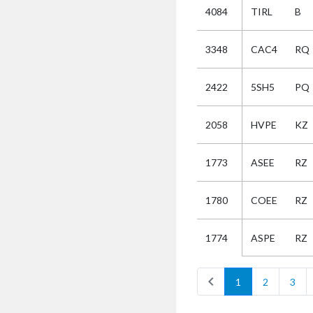
4084
TIRL
B
Selectie
3348
CAC4
RQ
Kies
2422
5SH5
PQ
AUB
Alles
2058
HVPE
KZ
Aanvraag
Uitslag
1773
ASEE
RZ
Beide
1780
COEE
RZ
ASPE
RZ
1774
chevron_left
1
2
3