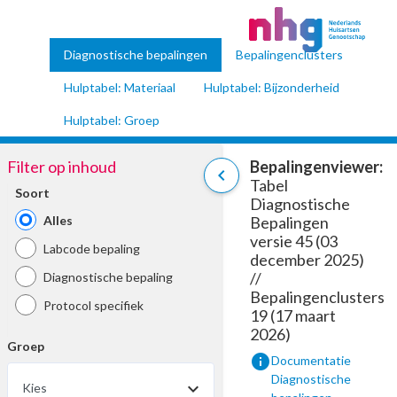
Diagnostische bepalingen
Bepalingenclusters
Hulptabel: Materiaal
Hulptabel: Bijzonderheid
Hulptabel: Groep
Filter op inhoud
Bepalingenviewer:
chevron_left
Tabel
Soort
Diagnostische
Alles
Bepalingen
versie 45 (03
Labcode bepaling
december 2025)
//
Diagnostische bepaling
Bepalingenclusters
Protocol specifiek
19 (17 maart
2026)
Groep
info
Documentatie
Diagnostische
Kies