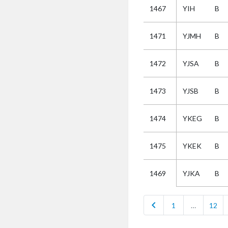
1467
YIH
B
Selectie
1471
YJMH
B
Kies
1472
YJSA
B
AUB
Alles
1473
YJSB
B
Aanvraag
Uitslag
1474
YKEG
B
Beide
1475
YKEK
B
YJKA
B
1469
chevron_left
1
…
12