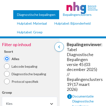
Diagnostische bepalingen
Bepalingenclusters
Hulptabel: Materiaal
Hulptabel: Bijzonderheid
Hulptabel: Groep
Filter op inhoud
Bepalingenviewer:
chevron_left
Tabel
Soort
Diagnostische
Alles
Bepalingen
versie 45 (03
Labcode bepaling
december 2025)
//
Diagnostische bepaling
Bepalingenclusters
Protocol specifiek
19 (17 maart
2026)
Groep
info
Documentatie
Diagnostische
Kies