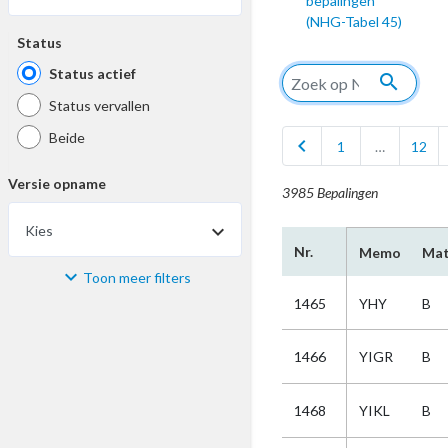
bepalingen
(NHG-Tabel 45)
Status
Status actief
search
Status vervallen
Beide
chevron_left
1
…
12
Versie opname
3985 Bepalingen
Kies
Nr.
Memo
Mat
Toon meer filters
Materiaal
1465
YHY
B
Kies
1466
YIGR
B
Bijzonderheid
1468
YIKL
B
Kies