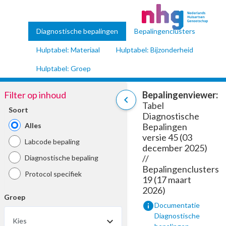
Diagnostische bepalingen
Bepalingenclusters
Hulptabel: Materiaal
Hulptabel: Bijzonderheid
Hulptabel: Groep
Filter op inhoud
Bepalingenviewer:
chevron_left
Tabel
Soort
Diagnostische
Alles
Bepalingen
versie 45 (03
Labcode bepaling
december 2025)
//
Diagnostische bepaling
Bepalingenclusters
Protocol specifiek
19 (17 maart
2026)
Groep
info
Documentatie
Diagnostische
Kies