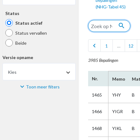
bepalingen
(NHG-Tabel 45)
Status
Status actief
search
Status vervallen
Beide
chevron_left
1
…
12
Versie opname
3985 Bepalingen
Kies
Nr.
Memo
Mat
Toon meer filters
Materiaal
1465
YHY
B
Kies
1466
YIGR
B
Bijzonderheid
1468
YIKL
B
Kies