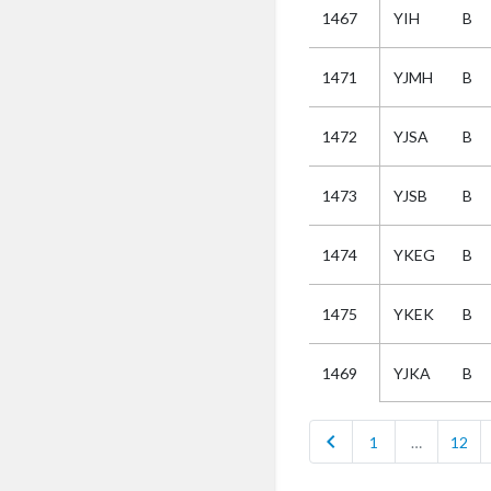
1467
YIH
B
Selectie
1471
YJMH
B
Kies
1472
YJSA
B
AUB
Alles
1473
YJSB
B
Aanvraag
Uitslag
1474
YKEG
B
Beide
1475
YKEK
B
YJKA
B
1469
chevron_left
1
…
12