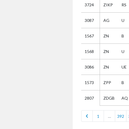
3724
ZIKP
RS
Selectie
3087
AG
U
Kies
1567
ZN
B
AUB
Alles
1568
ZN
U
Aanvraag
Uitslag
3086
ZN
UE
Beide
1573
ZPP
B
ZDGB
AQ
2807
chevron_left
1
…
392