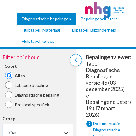
Diagnostische bepalingen
Bepalingenclusters
Hulptabel: Materiaal
Hulptabel: Bijzonderheid
Hulptabel: Groep
Filter op inhoud
Bepalingenviewer:
chevron_left
Tabel
Soort
Diagnostische
Alles
Bepalingen
versie 45 (03
Labcode bepaling
december 2025)
//
Diagnostische bepaling
Bepalingenclusters
Protocol specifiek
19 (17 maart
2026)
Groep
info
Documentatie
Diagnostische
Kies