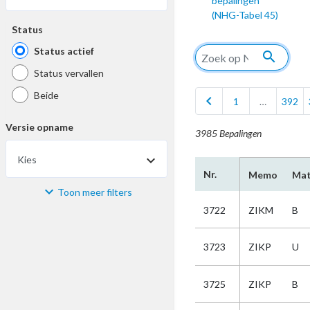
bepalingen
(NHG-Tabel 45)
Status
Status actief
search
Status vervallen
Beide
chevron_left
1
…
392
Versie opname
3985 Bepalingen
Kies
Nr.
Memo
Mat
Toon meer filters
Materiaal
3722
ZIKM
B
Kies
3723
ZIKP
U
Bijzonderheid
3725
ZIKP
B
Kies