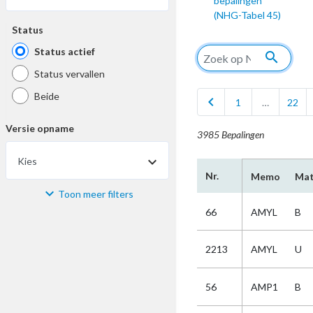
bepalingen
(NHG-Tabel 45)
Status
Status actief
search
Status vervallen
Beide
chevron_left
1
…
22
Versie opname
3985 Bepalingen
Kies
Nr.
Memo
Mat
Toon meer filters
Materiaal
66
AMYL
B
Kies
2213
AMYL
U
Bijzonderheid
56
AMP1
B
Kies