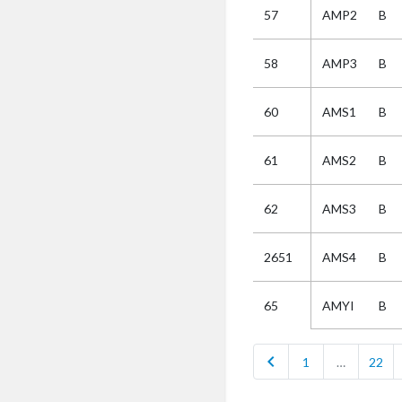
57
AMP2
B
Selectie
58
AMP3
B
Kies
60
AMS1
B
AUB
Alles
61
AMS2
B
Aanvraag
Uitslag
62
AMS3
B
Beide
2651
AMS4
B
AMYI
B
65
chevron_left
1
…
22