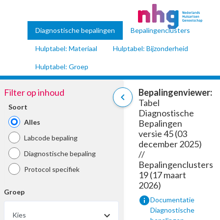
Diagnostische bepalingen
Bepalingenclusters
Hulptabel: Materiaal
Hulptabel: Bijzonderheid
Hulptabel: Groep
Filter op inhoud
Bepalingenviewer:
chevron_left
Tabel
Soort
Diagnostische
Alles
Bepalingen
versie 45 (03
Labcode bepaling
december 2025)
//
Diagnostische bepaling
Bepalingenclusters
Protocol specifiek
19 (17 maart
2026)
Groep
info
Documentatie
Diagnostische
Kies