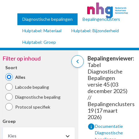
Diagnostische bepalingen
Bepalingenclusters
Hulptabel: Materiaal
Hulptabel: Bijzonderheid
Hulptabel: Groep
Filter op inhoud
Bepalingenviewer:
chevron_left
Tabel
Soort
Diagnostische
Alles
Bepalingen
versie 45 (03
Labcode bepaling
december 2025)
//
Diagnostische bepaling
Bepalingenclusters
Protocol specifiek
19 (17 maart
2026)
Groep
info
Documentatie
Diagnostische
Kies