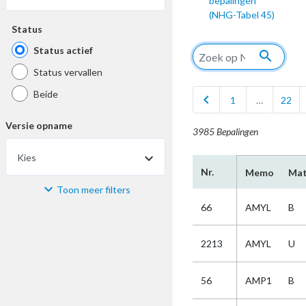
bepalingen
(NHG-Tabel 45)
Status
Status actief
search
Status vervallen
Beide
chevron_left
1
…
22
Versie opname
3985 Bepalingen
Kies
Nr.
Memo
Mat
Toon meer filters
Materiaal
66
AMYL
B
Kies
2213
AMYL
U
Bijzonderheid
56
AMP1
B
Kies