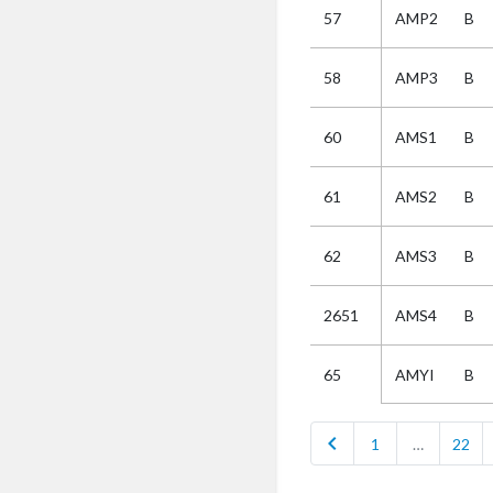
57
AMP2
B
Selectie
58
AMP3
B
Kies
60
AMS1
B
AUB
Alles
61
AMS2
B
Aanvraag
Uitslag
62
AMS3
B
Beide
2651
AMS4
B
AMYI
B
65
chevron_left
1
…
22