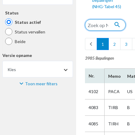
bepalingen
(NHG-Tabel 45)
Status
Status actief
search
Status vervallen
Beide
chevron_left
1
2
3
Versie opname
3985 Bepalingen
Kies
Nr.
Memo
Mat
Toon meer filters
Materiaal
4102
PACA
US
Kies
4083
TIRB
B
Bijzonderheid
4085
TIRH
B
Kies