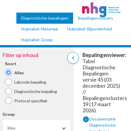
Diagnostische bepalingen
Bepalingenclusters
Hulptabel: Materiaal
Hulptabel: Bijzonderheid
Hulptabel: Groep
Filter op inhoud
Bepalingenviewer:
chevron_left
Tabel
Soort
Diagnostische
Alles
Bepalingen
versie 45 (03
Labcode bepaling
december 2025)
//
Diagnostische bepaling
Bepalingenclusters
Protocol specifiek
19 (17 maart
2026)
Groep
info
Documentatie
Diagnostische
Kies