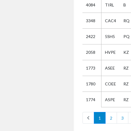
4084
TIRL
B
Selectie
3348
CAC4
RQ
Kies
2422
5SH5
PQ
AUB
Alles
2058
HVPE
KZ
Aanvraag
Uitslag
1773
ASEE
RZ
Beide
1780
COEE
RZ
ASPE
RZ
1774
chevron_left
1
2
3