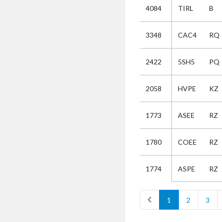
4084
TIRL
B
Selectie
3348
CAC4
RQ
Kies
2422
5SH5
PQ
AUB
Alles
2058
HVPE
KZ
Aanvraag
Uitslag
1773
ASEE
RZ
Beide
1780
COEE
RZ
ASPE
RZ
1774
chevron_left
1
2
3