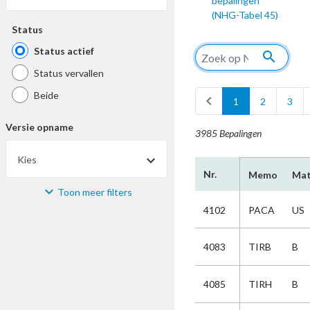
bepalingen
(NHG-Tabel 45)
Status
Status actief
search
Status vervallen
Beide
chevron_left
1
2
3
Versie opname
3985 Bepalingen
Kies
Nr.
Memo
Mat
Toon meer filters
Materiaal
4102
PACA
US
Kies
4083
TIRB
B
Bijzonderheid
4085
TIRH
B
Kies