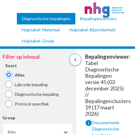
Diagnostische bepalingen
Bepalingenclusters
Hulptabel: Materiaal
Hulptabel: Bijzonderheid
Hulptabel: Groep
Filter op inhoud
Bepalingenviewer:
chevron_left
Tabel
Soort
Diagnostische
Alles
Bepalingen
versie 45 (03
Labcode bepaling
december 2025)
//
Diagnostische bepaling
Bepalingenclusters
Protocol specifiek
19 (17 maart
2026)
Groep
info
Documentatie
Diagnostische
Kies