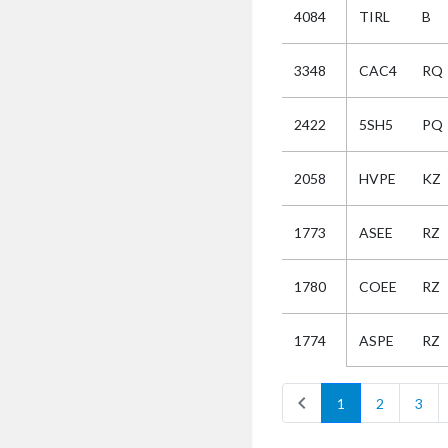
4084
TIRL
B
Selectie
3348
CAC4
RQ
Kies
2422
5SH5
PQ
AUB
Alles
2058
HVPE
KZ
Aanvraag
Uitslag
1773
ASEE
RZ
Beide
1780
COEE
RZ
ASPE
RZ
1774
chevron_left
1
2
3