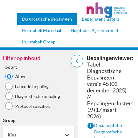
Diagnostische bepalingen
Bepalingenclusters
Hulptabel: Materiaal
Hulptabel: Bijzonderheid
Hulptabel: Groep
Filter op inhoud
Bepalingenviewer:
chevron_left
Tabel
Soort
Diagnostische
Alles
Bepalingen
versie 45 (03
Labcode bepaling
december 2025)
//
Diagnostische bepaling
Bepalingenclusters
Protocol specifiek
19 (17 maart
2026)
Groep
info
Documentatie
Diagnostische
Kies