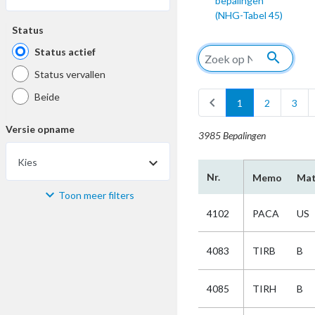
bepalingen
(NHG-Tabel 45)
Status
Status actief
search
Status vervallen
Beide
chevron_left
1
2
3
Versie opname
3985 Bepalingen
Kies
Nr.
Memo
Mat
Toon meer filters
Materiaal
4102
PACA
US
Kies
4083
TIRB
B
Bijzonderheid
4085
TIRH
B
Kies