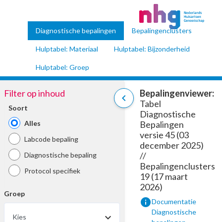
Diagnostische bepalingen
Bepalingenclusters
Hulptabel: Materiaal
Hulptabel: Bijzonderheid
Hulptabel: Groep
Filter op inhoud
Bepalingenviewer:
chevron_left
Tabel
Soort
Diagnostische
Alles
Bepalingen
versie 45 (03
Labcode bepaling
december 2025)
//
Diagnostische bepaling
Bepalingenclusters
Protocol specifiek
19 (17 maart
2026)
Groep
info
Documentatie
Diagnostische
Kies