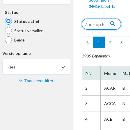
bepalingen
(NHG-Tabel 45)
Status
Status actief
search
Status vervallen
Beide
chevron_left
1
2
3
Versie opname
3985 Bepalingen
Kies
Nr.
Memo
Mat
Toon meer filters
Materiaal
2
ACAR
B
Kies
3
ACCA
B
Bijzonderheid
4
ACE
B
Kies