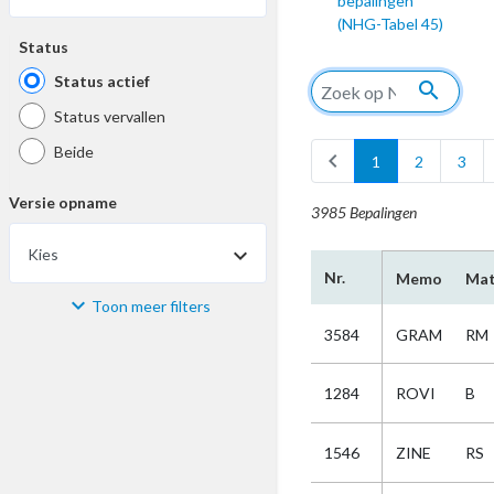
bepalingen
(NHG-Tabel 45)
Status
Status actief
search
Status vervallen
Beide
chevron_left
1
2
3
Versie opname
3985 Bepalingen
Kies
Nr.
Memo
Mat
Toon meer filters
Materiaal
3584
GRAM
RM
Kies
1284
ROVI
B
Bijzonderheid
1546
ZINE
RS
Kies