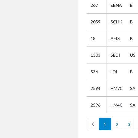
267
EBNA
B
Selectie
2059
SCHK
B
Kies
18
AFIS
B
AUB
Alles
1303
SEDI
US
Aanvraag
Uitslag
536
LDI
B
Beide
2594
HM70
SA
HM40
SA
2596
chevron_left
1
2
3