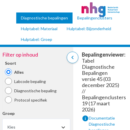
Diagnostische bepalingen
Bepalingenclusters
Hulptabel: Materiaal
Hulptabel: Bijzonderheid
Hulptabel: Groep
Filter op inhoud
Bepalingenviewer:
chevron_left
Tabel
Soort
Diagnostische
Alles
Bepalingen
versie 45 (03
Labcode bepaling
december 2025)
//
Diagnostische bepaling
Bepalingenclusters
Protocol specifiek
19 (17 maart
2026)
Groep
info
Documentatie
Diagnostische
Kies