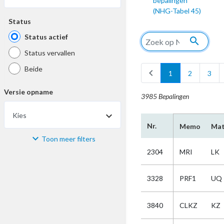
bepalingen
(NHG-Tabel 45)
Status
Status actief
search
Status vervallen
Beide
chevron_left
1
2
3
Versie opname
3985 Bepalingen
Kies
Nr.
Memo
Mat
Toon meer filters
Materiaal
2304
MRI
LK
Kies
3328
PRF1
UQ
Bijzonderheid
3840
CLKZ
KZ
Kies