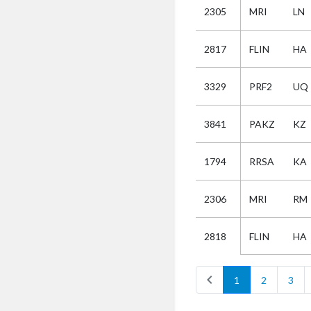
2305
MRI
LN
Selectie
2817
FLIN
HA
Kies
3329
PRF2
UQ
AUB
Alles
3841
PAKZ
KZ
Aanvraag
Uitslag
1794
RRSA
KA
Beide
2306
MRI
RM
FLIN
HA
2818
chevron_left
1
2
3