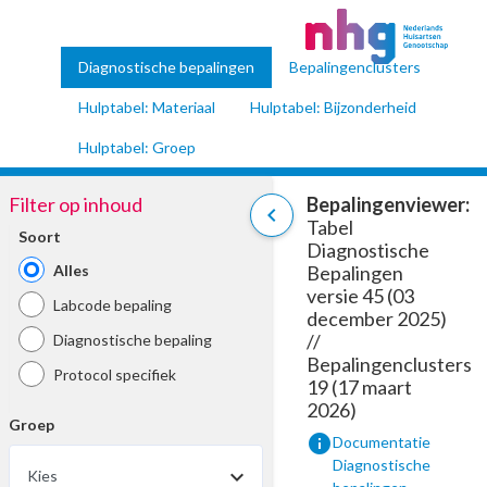
Diagnostische bepalingen
Bepalingenclusters
Hulptabel: Materiaal
Hulptabel: Bijzonderheid
Hulptabel: Groep
Filter op inhoud
Bepalingenviewer:
chevron_left
Tabel
Soort
Diagnostische
Alles
Bepalingen
versie 45 (03
Labcode bepaling
december 2025)
//
Diagnostische bepaling
Bepalingenclusters
Protocol specifiek
19 (17 maart
2026)
Groep
info
Documentatie
Diagnostische
Kies