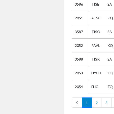
3586
TISE
SA
Selectie
2051
ATSC
KQ
Kies
3587
TISO
SA
AUB
Alles
2052
PAVL
KQ
Aanvraag
Uitslag
3588
TISK
SA
Beide
2053
HYCH
TQ
FHC
TQ
2054
chevron_left
1
2
3