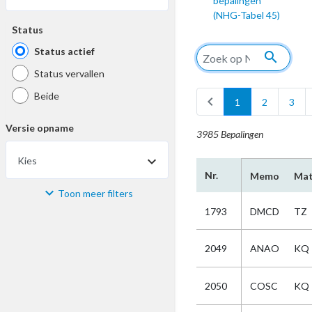
bepalingen
(NHG-Tabel 45)
Status
Status actief
search
Status vervallen
Beide
chevron_left
1
2
3
Versie opname
3985 Bepalingen
Kies
Nr.
Memo
Mat
Toon meer filters
Materiaal
1793
DMCD
TZ
Kies
2049
ANAO
KQ
Bijzonderheid
2050
COSC
KQ
Kies