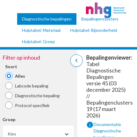
Diagnostische bepalingen
Bepalingenclusters
Hulptabel: Materiaal
Hulptabel: Bijzonderheid
Hulptabel: Groep
Filter op inhoud
Bepalingenviewer:
chevron_left
Tabel
Soort
Diagnostische
Alles
Bepalingen
versie 45 (03
Labcode bepaling
december 2025)
//
Diagnostische bepaling
Bepalingenclusters
Protocol specifiek
19 (17 maart
2026)
Groep
info
Documentatie
Diagnostische
Kies