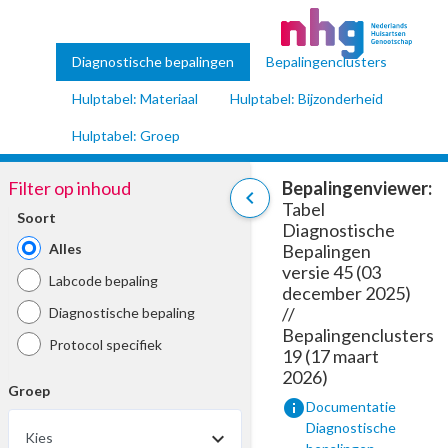
Diagnostische bepalingen
Bepalingenclusters
Hulptabel: Materiaal
Hulptabel: Bijzonderheid
Hulptabel: Groep
Filter op inhoud
Bepalingenviewer:
chevron_left
Tabel
Soort
Diagnostische
Alles
Bepalingen
versie 45 (03
Labcode bepaling
december 2025)
//
Diagnostische bepaling
Bepalingenclusters
Protocol specifiek
19 (17 maart
2026)
Groep
info
Documentatie
Diagnostische
Kies