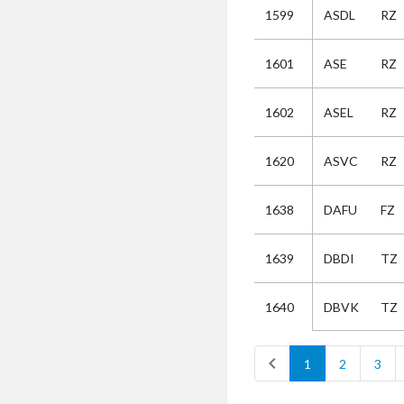
1599
ASDL
RZ
Selectie
1601
ASE
RZ
Kies
1602
ASEL
RZ
AUB
Alles
1620
ASVC
RZ
Aanvraag
Uitslag
1638
DAFU
FZ
Beide
1639
DBDI
TZ
DBVK
TZ
1640
chevron_left
1
2
3