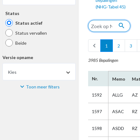
bepalingen
(NHG-Tabel 45)
Status
Status actief
search
Status vervallen
Beide
chevron_left
1
2
3
Versie opname
3985 Bepalingen
Kies
Nr.
Memo
Mat
Toon meer filters
Materiaal
1592
ALLG
AZ
Kies
1597
ASAC
RZ
Bijzonderheid
1598
ASDD
RZ
Kies