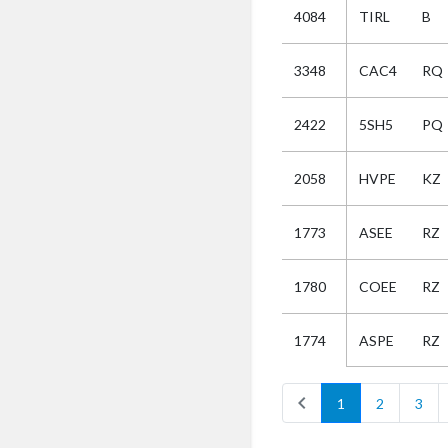
4084
TIRL
B
Selectie
3348
CAC4
RQ
Kies
2422
5SH5
PQ
AUB
Alles
2058
HVPE
KZ
Aanvraag
Uitslag
1773
ASEE
RZ
Beide
1780
COEE
RZ
ASPE
RZ
1774
chevron_left
1
2
3