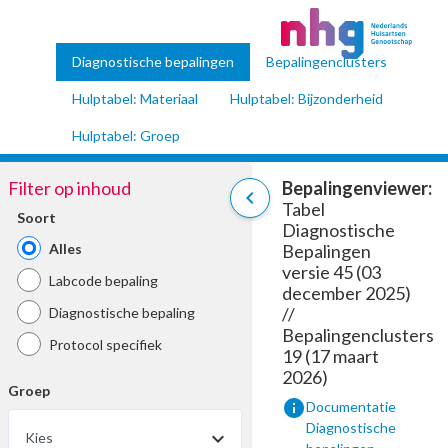
Diagnostische bepalingen
Bepalingenclusters
Hulptabel: Materiaal
Hulptabel: Bijzonderheid
Hulptabel: Groep
Filter op inhoud
Bepalingenviewer:
chevron_left
Tabel
Soort
Diagnostische
Alles
Bepalingen
versie 45 (03
Labcode bepaling
december 2025)
//
Diagnostische bepaling
Bepalingenclusters
Protocol specifiek
19 (17 maart
2026)
Groep
info
Documentatie
Diagnostische
Kies