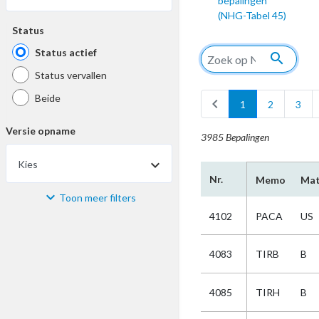
bepalingen
(NHG-Tabel 45)
Status
Status actief
search
Status vervallen
Beide
chevron_left
1
2
3
Versie opname
3985 Bepalingen
Kies
Nr.
Memo
Mat
Toon meer filters
Materiaal
4102
PACA
US
Kies
4083
TIRB
B
Bijzonderheid
4085
TIRH
B
Kies